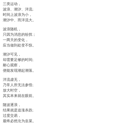
三类运动，
波浪、潮汐、洋流;
时间上波浪为小，
潮汐中、而洋流大。
波浪随机，
只因为消息的纷扰；
一两天的变化，
应当做到处变不惊。
潮汐可见，
却需要足够的时间;
耐心观察，
便能发现潮起潮落。
洋流虚无，
乃常人所无法参悟;
放大时空，
其实本来就在眼前。
随波逐浪，
结果就是追涨杀跌;
过度交易，
最终必然沦为韭菜。