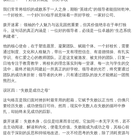
我们常常将组织的成败系于一人之身，期盼“英雄式”的领导者能扭转乾坤。
一个好校长、一个好CEO似乎就意味着一所好学校、一家好公司。
拨开迷雾： 领袖的个人魅力与远见固然重要，但其价值绝非在于单打独
斗。这句话的真正内涵是：一位好的领导者，必须是一位卓越的“生态系统
构建者”。
他的核心使命，在于塑造愿景、凝聚团队、赋能个体。一个好校长，需要
通过制度、文化和人格魅力，带出一支有理想信念、有道德情操、有扎实
学识、有仁爱之心的教师团队。正是这支被激发、被支持的团队，日复一
日地专注于教育教学，将校长的理念落实到每一堂课、每一次与学生的交
流中，最终才能共同建起一所真正的好学校。领导者的光芒，终究要通过
团队的成功来折射；领导者的火种，只有通过团队的放大才能燃起一团熊
熊烈火。
误区四：“失败是成功之母”
这句格言是我们面对挫折时最常用的慰藉，它赋予失败以正当性，仿佛只
要经历失败，成功便指日可待。然而，现实中无数人在失败的循环中挣
扎，却始终未见成功的踪影。
拨开迷雾： 失败本身，仅仅是结果而非过程。它如同一本无字天书，若不
去主动阅读、解读和内化，便毫无价值。失败能成为成功之母，其核心前
提在于深刻的反思和持续地改进。一次不经思考的失败，除了消耗资源与