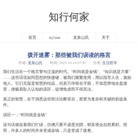
知行何家
首页
uy/sun
龙泉山氏
关于
拨开迷雾：那些被我们误读的格言
作者:
龙泉山氏
时间:
2025-10-14 07:50
分类:
生活哲学
我们生活在一个格言警句泛滥的时代。“时间就是金钱”、“知识就是力量”
……这些话语如同思想的快捷键，被我们频繁使用，用以指导人生，激励
他人。它们无疑是智慧的结晶，但若只停留在字面，不加思辨地全盘接
受，便极易坠入认知的误区，徒增焦虑而不得其法。
真正的智慧，在于洞悉这些简洁论断背后，那更为复杂和关键的前提条
件。
误区一：“时间就是金钱”
这句话催促着我们忙碌，仿佛只要不虚度光阴，财富便会自然累积。然
而，许多人的时间并未变成金钱，只是变成了疲惫。