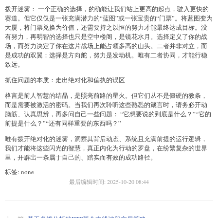
拨开迷雾： 一个正确的选择，的确能让我们站上更高的起点，驶入更快的
赛道。但它仅仅是一张充满潜力的“蓝图”或一张宝贵的“门票”。将蓝图变为
大厦，将门票兑换为价值，还需要持之以恒的努力才能最终达成目标。没
有努力，再明智的选择也只是空中楼阁，是镜花水月。选择定义了你的战
场，而努力决定了你在这片战场上能占领多高的山头。二者并非对立，而
是成功的双翼：选择是方向舵，努力是发动机。唯有二者协同，才能行稳
致远。
抓住问题的本质：走出绝对化和偏执的误区
格言是前人智慧的结晶，是照亮前路的星火。但它们从不是僵硬的教条，
而是需要被激活的密码。当我们再次聆听这些熟悉的箴言时，请务必开动
脑筋、认真思辨，再多问自己一些问题： “它想要说的到底是什么？”“它的
前提是什么？”“还有同样重要的东西吗？”
唯有拨开绝对化的迷雾，洞察其背后动态、系统且充满前提的运行逻辑，
我们才能将这些闪光的智慧，真正内化为行动的罗盘，在纷繁复杂的世界
里，开辟出一条属于自己的、踏实而有效的成功路径。
标签: none
最后编辑时间:
2025-10-20 08:44