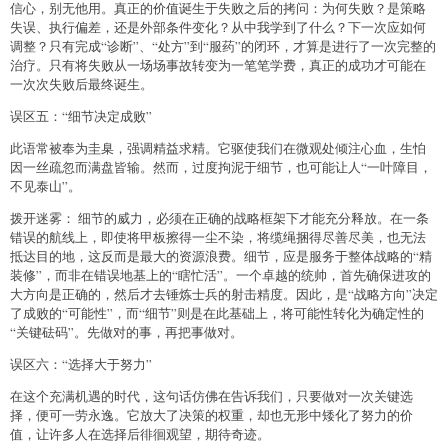
信心，别无他用。真正的价值诞生于失败之后的拷问：为何失败？是策略
失误、执行偏差，还是外部条件变化？从中我学到了什么？下一次应如何
调整？只有完成“诊断”、“处方”到“服药”的闭环，才算是进行了一次完整的
治疗。只有将失败从一场场事故转变为一笔笔学费，真正的成功才可能在
一次次失败后最终诞生。
误区五：“细节决定成败”
此语常被奉为圭臬，强调精益求精。它驱使我们在微观处倾注心血，生怕
因一丝疏忽而满盘皆输。然而，过度拘泥于细节，也可能让人“一叶障目，
不见泰山”。
拨开迷雾： 细节的威力，必须在正确的战略框架下才能充分释放。在一条
错误的航线上，即使将甲板擦得一尘不染，将缆绳捆得尽善尽美，也无法
抵达目的地，这反而是最大的资源浪费。细节，应是服务于整体战略的“精
装修”，而非在错误地基上的“瞎忙活”。一个卓越的统帅，首先确保进攻的
大方向是正确的，然后才去锤炼士兵的射击精度。因此，是“战略方向”决定
了成败的“可能性”，而“细节”则是在此基础上，将可能性转化为确定性的
“关键砝码”。先做对的事，再把事做对。
误区六：“选择大于努力”
在这个充满机遇的时代，这句话仿佛在告诉我们，只要做对一次关键选
择，便可一劳永逸。它放大了决策的权重，却也无形中矮化了努力的价
值，让许多人在选择后徘徊观望，期待奇迹。