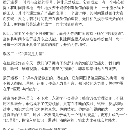
拨开迷雾： 时间与金钱的等号，并非天然成立。它的成立，有一个核心前
提：将时间持续地、专注地投资于能够创造价值的事情上。 一个流水线上
的工人，其时间通过生产产品而变现；一个设计师，其时间通过创作方案
而变现。反之，若将时间耗费在低价值的重复、无目标的娱乐或无效的社
交上，时间便只是流逝的成本，而非增值的资本。
因此，重要的不是“不浪费时间”，而是为你的时间选择正确的“变现赛道”。
当你将时间专注于提升专业技能、构建商业模式或创造独特价值时，每一
分每一秒才真正具备了资本的属性，开始为你增殖。
误区二：“知识就是力量”
在信息爆炸的今天，我们似乎拥有了前所未有的知识获取能力。我们阅
读、听书、刷短视频，囤积了海量的“知识”，却常常感到无力与迷茫。
拨开迷雾： 知识本身是静态的、潜在的。它如同图书馆里蒙尘的典籍，若
不被人翻阅、理解、运用，便毫无力量可言。知识转化为力量，关键桥梁
在于 “应用”与“能力” 。
读遍所有游泳理论，不下水，永远学不会游泳；熟背万条管理法则，不经
历团队磨合，永远成不了优秀领袖。只有在不断的实践、试错、反思和改
进中，知识才会内化为你的直觉、你的技能、你解决问题的能力——这才
是真正的“力量”。所以，不要满足于成为一个“移动硬盘”，要努力成为一个
“处理器”，将输入的知识，通过行动的运算，输出为改变现实的能力。
误区三：“一个好校长就是一所好学校”