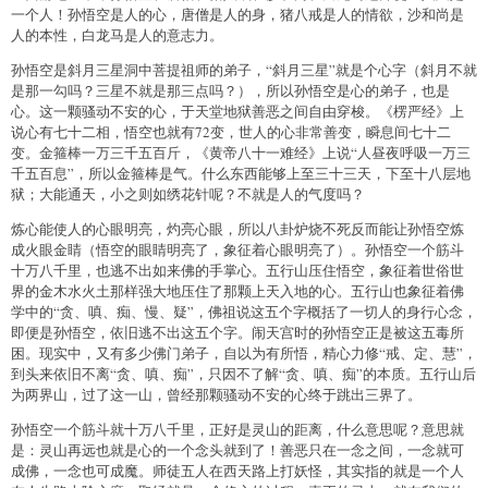
一个人！孙悟空是人的心，唐僧是人的身，猪八戒是人的情欲，沙和尚是
人的本性，白龙马是人的意志力。
孙悟空是斜月三星洞中菩提祖师的弟子，“斜月三星”就是个心字（斜月不就
是那一勾吗？三星不就是那三点吗？），所以孙悟空是心的弟子，也是
心。这一颗骚动不安的心，于天堂地狱善恶之间自由穿梭。《楞严经》上
说心有七十二相，悟空也就有72变，世人的心非常善变，瞬息间七十二
变。金箍棒一万三千五百斤，《黄帝八十一难经》上说“人昼夜呼吸一万三
千五百息”，所以金箍棒是气。什么东西能够上至三十三天，下至十八层地
狱；大能通天，小之则如绣花针呢？不就是人的气度吗？
炼心能使人的心眼明亮，灼亮心眼，所以八卦炉烧不死反而能让孙悟空炼
成火眼金睛（悟空的眼睛明亮了，象征着心眼明亮了）。孙悟空一个筋斗
十万八千里，也逃不出如来佛的手掌心。五行山压住悟空，象征着世俗世
界的金木水火土那样强大地压住了那颗上天入地的心。五行山也象征着佛
学中的“贪、嗔、痴、慢、疑”，佛祖说这五个字概括了一切人的身行心念，
即便是孙悟空，依旧逃不出这五个字。闹天宫时的孙悟空正是被这五毒所
困。现实中，又有多少佛门弟子，自以为有所悟，精心力修“戒、定、慧”，
到头来依旧不离“贪、嗔、痴”，只因不了解“贪、嗔、痴”的本质。五行山后
为两界山，过了这一山，曾经那颗骚动不安的心终于跳出三界了。
孙悟空一个筋斗就十万八千里，正好是灵山的距离，什么意思呢？意思就
是：灵山再远也就是心的一个念头就到了！善恶只在一念之间，一念就可
成佛，一念也可成魔。师徒五人在西天路上打妖怪，其实指的就是一个人