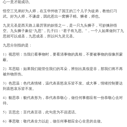
心一意才能成功。
悟空三兄弟好为人师，在玉华州收了国王的三个儿子为徒弟，教他们习
武。好为人师，不谦虚，因此惹出一窝狮子精。狮者，师也。
九灵元圣是西天路上最厉害的妖怪之一，是一只九头狮子，可妙擒孙悟
空。九头狮子象征“九思”，孔子曰：“君子有九思。”，一个人如果做到了九
思就可以成圣，九思成圣，所以叫九灵元圣。
九思分别指的是：
1）视思明：当我们看事物时，要看清事物的真相，不要被事物的假像所蒙
蔽。
2）耳思聪：如果我们能管住我们的耳朵，辨别出真假是非，那我们将不再
被外物所伤。
3）色思温：色代表情绪，温代表喜怒哀乐皆不发。成大事，情绪控制要达
到喜怒哀乐皆不发。
4）貌思恭：貌代表形为，恭代表恭敬心，做任何事都应有一份恭敬心去对
待。
5）言思忠：言代表言语，此句意为不说谎话。
6）事思敬：敬代表全力以赴，做任何事都应全心全意的去做。