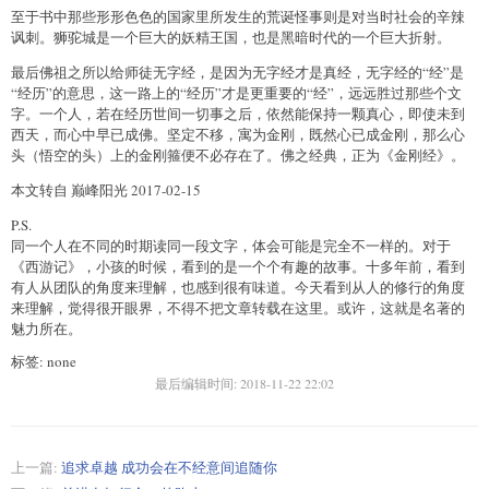
至于书中那些形形色色的国家里所发生的荒诞怪事则是对当时社会的辛辣
讽刺。狮驼城是一个巨大的妖精王国，也是黑暗时代的一个巨大折射。
最后佛祖之所以给师徒无字经，是因为无字经才是真经，无字经的“经”是
“经历”的意思，这一路上的“经历”才是更重要的“经”，远远胜过那些个文
字。一个人，若在经历世间一切事之后，依然能保持一颗真心，即使未到
西天，而心中早已成佛。坚定不移，寓为金刚，既然心已成金刚，那么心
头（悟空的头）上的金刚箍便不必存在了。佛之经典，正为《金刚经》。
本文转自 巅峰阳光 2017-02-15
P.S.
同一个人在不同的时期读同一段文字，体会可能是完全不一样的。对于
《西游记》，小孩的时候，看到的是一个个有趣的故事。十多年前，看到
有人从团队的角度来理解，也感到很有味道。今天看到从人的修行的角度
来理解，觉得很开眼界，不得不把文章转载在这里。或许，这就是名著的
魅力所在。
标签: none
最后编辑时间:
2018-11-22 22:02
上一篇:
追求卓越 成功会在不经意间追随你