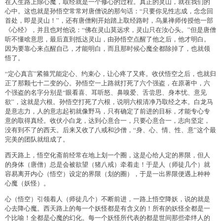
在人生路上除心魔，取经就是一个修心的过程。真正的灵山，就在我们的
心中。这也就是孙悟空常常对唐僧说的那句话：“只要你见性志成，念念回
首处，即是灵山！”，还有唐僧刚开始踏上取经路时，乌巢禅师传授他一部
《心经》，并且也对他说：“佛在灵山莫远求，灵山只在汝心头。”但是唐僧
听不懂啥意思，最后直到抵达灵山，由孙悟空点醒了他之后，他才明白。
因为要靠心来点醒自己，才能明白，而且那时候心魔全都除掉了，也就领
悟了。
“定心真言”紧箍咒能定心、约束心，让心疼了又疼。收伏悟空之后，也就归
正了那颗七十二变的心。孙悟空一上路就打死了六个强盗，在原著中，六
个强盗的名字分别是“眼看喜、耳听怒、鼻嗅爱、舌尝思、身本忧、意见
欲”，这就是六根。孙悟空打死了六根，说明六根清净乃取经之本。白龙马
是意志力，人的意志起初就像野马，只有确定了前进的目标，才能专心专
意的取得真经。收伏小白龙，达到心意合一，只要心意合一，志向坚定，
没有到不了的西天。后来又收了八戒和沙僧，“身、心、情、性、意”这个最
完美的团队就组成了。
西天路上，悟空化斋前经常在地上划一个圈，这是心给人定的界限，但人
的身体（唐僧）总是会被欲望（猪八戒）牵着走！于是人（师徒几个）就
容易离开内心（悟空）设定的界限（划的圈），于是一出界限便遇上种种
心魔（妖怪）。
心（悟空）引领着人（师徒几个）不断前进，一路上悟空降妖，说的就是
心去降心魔。西天路上的每一个妖怪都是有含义的！所有的妖怪全都是一
个比喻！全都是心魔的幻化。每一个妖怪所代表的都是世间那些牵绊人的