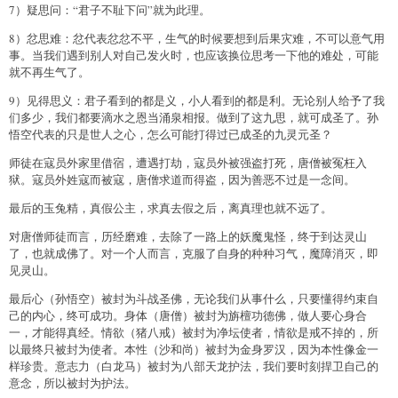
7）疑思问：“君子不耻下问”就为此理。
8）忿思难：忿代表忿忿不平，生气的时候要想到后果灾难，不可以意气用
事。当我们遇到别人对自己发火时，也应该换位思考一下他的难处，可能
就不再生气了。
9）见得思义：君子看到的都是义，小人看到的都是利。无论别人给予了我
们多少，我们都要滴水之恩当涌泉相报。做到了这九思，就可成圣了。孙
悟空代表的只是世人之心，怎么可能打得过已成圣的九灵元圣？
师徒在寇员外家里借宿，遭遇打劫，寇员外被强盗打死，唐僧被冤枉入
狱。寇员外姓寇而被寇，唐僧求道而得盗，因为善恶不过是一念间。
最后的玉兔精，真假公主，求真去假之后，离真理也就不远了。
对唐僧师徒而言，历经磨难，去除了一路上的妖魔鬼怪，终于到达灵山
了，也就成佛了。对一个人而言，克服了自身的种种习气，魔障消灭，即
见灵山。
最后心（孙悟空）被封为斗战圣佛，无论我们从事什么，只要懂得约束自
己的内心，终可成功。身体（唐僧）被封为旃檀功德佛，做人要心身合
一，才能得真经。情欲（猪八戒）被封为净坛使者，情欲是戒不掉的，所
以最终只被封为使者。本性（沙和尚）被封为金身罗汉，因为本性像金一
样珍贵。意志力（白龙马）被封为八部天龙护法，我们要时刻捍卫自己的
意念，所以被封为护法。