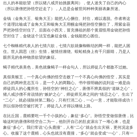
出人的本能欲望（所以猪八戒开始挑拨离间），使人迷失了自己的内心
（所以唐僧把孙悟空赶走了），人总是会被世间种种美丽表象所迷。
金钱（金角大王、银角大王）能把人心捆住、封住，难以逃脱。作者将这
个道理比喻成了金角大王和银角大王用幌金绳把孙悟空捆住了，用紫金葫
芦把孙悟空封住了。后面在小西天，冒充佛祖的那个黄眉怪用金铙把孙悟
空封住了，金铙这个法宝也象征金钱，金钱能把心困住。
七个蜘蛛精代表人的七情六欲，七情六欲就像蜘蛛结的网一样，能把人困
住。世人因思（丝）生情，被情丝缠绕。蜈蚣精身上有千只眼睛，乃是人
眼所见的各种物质欲望的象征。
蝎子精代表美色，美色就像蝎子一样会勾人，所以师徒几个都敌不过她。
真假美猴王，一个真心向佛的悟空击败了一个不真心向佛的悟空，其实是
自己的两种意志互斗，是一个人的两颗心。书中很明确的说到这一难是由
师徒四人的心魔所生，孙悟空的“神狂之心”，唐僧不辨真假的“道昧之心”，
猪八戒沙僧不肯说情的“嫉妒之心”，师徒师兄弟之间的“猜忌之心”。生出了
“二心”，就必须除掉第二颗心，只有打消二心，一心一意，才能取得成功！
所以假孙悟空被打死了，师徒几人才得以继续上路。
在比丘国，鹿精要吃一千个小孩的心，象征“多心”。孙悟空变做假唐僧，比
喻这时的唐僧和悟空合二为一，他剖开自己的肚皮滚出了一堆心来，也是
象征“多心”。我们常说“心头鹿撞”，人有“二心”就会生出灾祸，更何况这多
心。收服了这个鹿精，心头也就没有鹿撞，“多心”就会变成“一心”，只有一