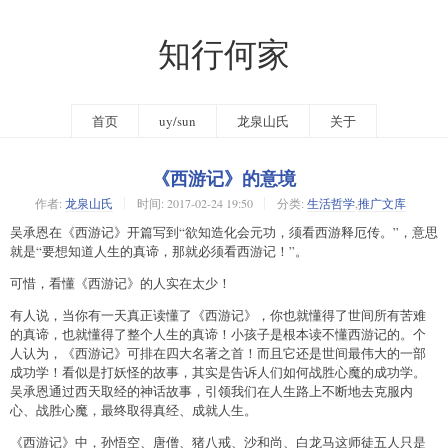
知行何家
首页
uy/sun
龙泉山氏
关于
《西游记》的意境
作者:
龙泉山氏
时间:
2017-02-24 19:50
分类:
生活哲学
,
推广文库
吴承恩在《西游记》开篇写到“欲知造化会元功，须看西游释厄传。”，意思
就是“要想知道人生的真谛，那就必须看西游记！”。
可惜，看懂《西游记》的人实在太少！
有人说，当你有一天真正读懂了《西游记》，你也就懂得了世间所有苦难
的真谛，也就懂得了整个人生的真谛！小孩子是根本读不懂西游记的。个
人认为，《西游记》可排在四大名著之首！而且它还是世间最伟大的一部
成功学！看似是打妖怪的故事，其实是告诉人们如何战胜心魔的成功学。
吴承恩通过西天取经的神话故事，引领我们在人生路上不断地去克服内
心、战胜心魔，最终取得真经、成就人生。
《西游记》中，孙悟空、唐僧、猪八戒、沙和尚、白龙马这师徒五人只是