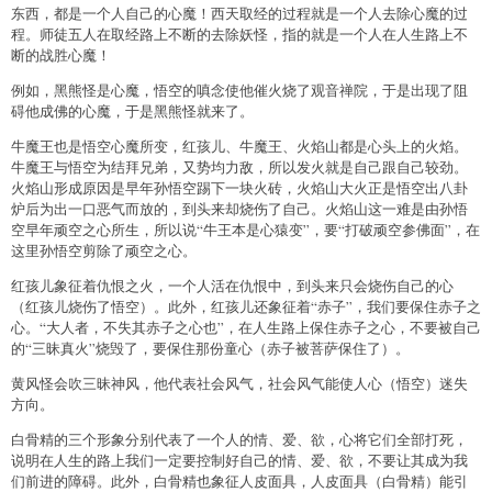
东西，都是一个人自己的心魔！西天取经的过程就是一个人去除心魔的过
程。师徒五人在取经路上不断的去除妖怪，指的就是一个人在人生路上不
断的战胜心魔！
例如，黑熊怪是心魔，悟空的嗔念使他催火烧了观音禅院，于是出现了阻
碍他成佛的心魔，于是黑熊怪就来了。
牛魔王也是悟空心魔所变，红孩儿、牛魔王、火焰山都是心头上的火焰。
牛魔王与悟空为结拜兄弟，又势均力敌，所以发火就是自己跟自己较劲。
火焰山形成原因是早年孙悟空踢下一块火砖，火焰山大火正是悟空出八卦
炉后为出一口恶气而放的，到头来却烧伤了自己。火焰山这一难是由孙悟
空早年顽空之心所生，所以说“牛王本是心猿变”，要“打破顽空参佛面”，在
这里孙悟空剪除了顽空之心。
红孩儿象征着仇恨之火，一个人活在仇恨中，到头来只会烧伤自己的心
（红孩儿烧伤了悟空）。此外，红孩儿还象征着“赤子”，我们要保住赤子之
心。“大人者，不失其赤子之心也”，在人生路上保住赤子之心，不要被自己
的“三昧真火”烧毁了，要保住那份童心（赤子被菩萨保住了）。
黄风怪会吹三昧神风，他代表社会风气，社会风气能使人心（悟空）迷失
方向。
白骨精的三个形象分别代表了一个人的情、爱、欲，心将它们全部打死，
说明在人生的路上我们一定要控制好自己的情、爱、欲，不要让其成为我
们前进的障碍。此外，白骨精也象征人皮面具，人皮面具（白骨精）能引