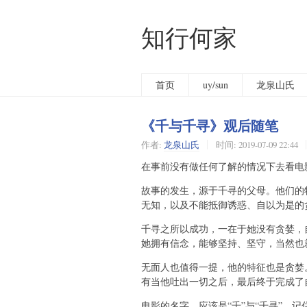
知行何家
首页
uy/sun
龙泉山氏
《千与千寻》观后随笔
作者:
龙泉山氏
时间:
2019-07-09 22:44
在事前没有做任何了解的情况下去看电
故事的发生，源于千寻的父母。他们的
无知，以及不能抵御诱惑、自以为是的
千寻之所以成功，一在于她没有贪婪，
她拥有信念，能够坚持、坚守，当然也
无面人也值得一提，他的特征也是贪婪
有当他吐出一切之后，最后终于完成了
电影的名字，应该是“千”与“千寻”。