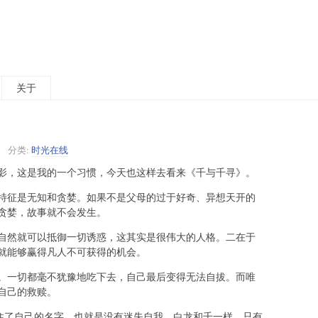
关于
分类:
时光在线
影，这是我的一个习惯，今天也这样去看来《千与千寻》。
特征是无知和贪婪。如果不是父母的过于好奇、异想天开的
贪婪，故事就不会发生。
自然就可以抵御一切诱惑，这其实是很伟大的人格。二在于
就能够赢得凡人不可获得的机会。
。一切都毫不犹豫地吃下去，自己最后变得无法自拔。而唯
自己的救赎。
记住了自己的名字，也就是没有迷失自我。白龙和千一样，只有