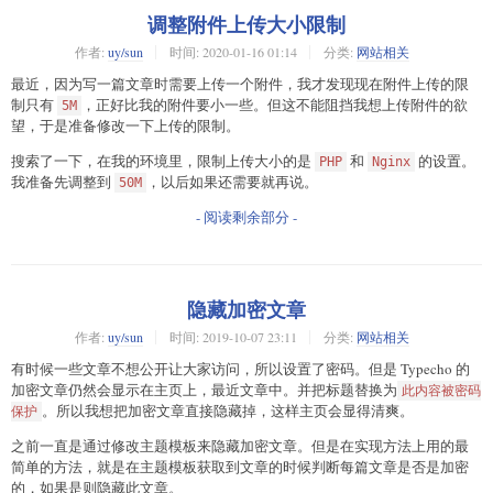
调整附件上传大小限制
作者:
uy/sun
时间:
2020-01-16 01:14
分类:
网站相关
最近，因为写一篇文章时需要上传一个附件，我才发现现在附件上传的限
制只有
，正好比我的附件要小一些。但这不能阻挡我想上传附件的欲
5M
望，于是准备修改一下上传的限制。
搜索了一下，在我的环境里，限制上传大小的是
和
的设置。
PHP
Nginx
我准备先调整到
，以后如果还需要就再说。
50M
- 阅读剩余部分 -
隐藏加密文章
作者:
uy/sun
时间:
2019-10-07 23:11
分类:
网站相关
有时候一些文章不想公开让大家访问，所以设置了密码。但是 Typecho 的
加密文章仍然会显示在主页上，最近文章中。并把标题替换为
此内容被密码
。所以我想把加密文章直接隐藏掉，这样主页会显得清爽。
保护
之前一直是通过修改主题模板来隐藏加密文章。但是在实现方法上用的最
简单的方法，就是在主题模板获取到文章的时候判断每篇文章是否是加密
的，如果是则隐藏此文章。