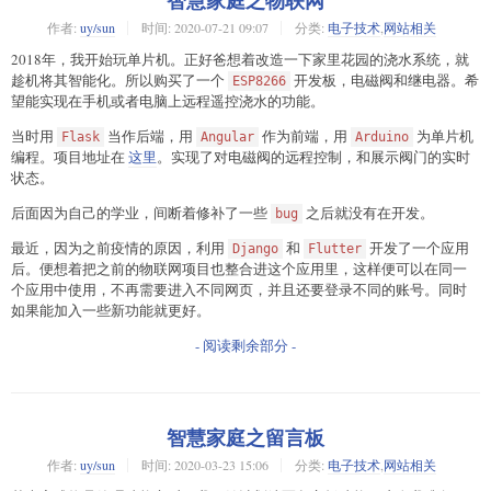
智慧家庭之物联网
作者:
uy/sun
时间:
2020-07-21 09:07
分类:
电子技术
,
网站相关
2018年，我开始玩单片机。正好爸想着改造一下家里花园的浇水系统，就
趁机将其智能化。所以购买了一个
开发板，电磁阀和继电器。希
ESP8266
望能实现在手机或者电脑上远程遥控浇水的功能。
当时用
当作后端，用
作为前端，用
为单片机
Flask
Angular
Arduino
编程。项目地址在
这里
。实现了对电磁阀的远程控制，和展示阀门的实时
状态。
后面因为自己的学业，间断着修补了一些
之后就没有在开发。
bug
最近，因为之前疫情的原因，利用
和
开发了一个应用
Django
Flutter
后。便想着把之前的物联网项目也整合进这个应用里，这样便可以在同一
个应用中使用，不再需要进入不同网页，并且还要登录不同的账号。同时
如果能加入一些新功能就更好。
- 阅读剩余部分 -
智慧家庭之留言板
作者:
uy/sun
时间:
2020-03-23 15:06
分类:
电子技术
,
网站相关