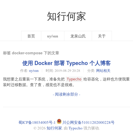
知行何家
首页
uy/sun
龙泉山氏
关于
标签 docker-compose 下的文章
使用 Docker 部署 Typecho 个人博客
作者:
uy/sun
时间:
2019-08-29 20:28
分类:
网站相关
我想要之后重装一下系统，准备先把
给容器化，这样也方便我重
Typecho
装时迁移数据。查了查，感觉也不是很难。
- 阅读剩余部分 -
蜀ICP备18034005号-1
川公网安备51011202000228号
© 2026
知行何家
. 由
Typecho
强力驱动.