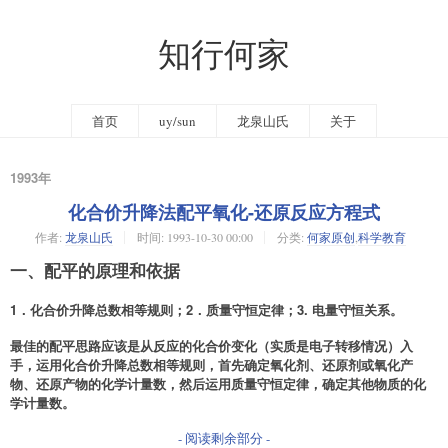
知行何家
首页
uy/sun
龙泉山氏
关于
1993年
化合价升降法配平氧化-还原反应方程式
作者:
龙泉山氏
时间:
1993-10-30 00:00
分类:
何家原创
,
科学教育
一、配平的原理和依据
1．化合价升降总数相等规则；2．质量守恒定律；3. 电量守恒关系。
最佳的配平思路应该是从反应的化合价变化（实质是电子转移情况）入
手，运用化合价升降总数相等规则，首先确定氧化剂、还原剂或氧化产
物、还原产物的化学计量数，然后运用质量守恒定律，确定其他物质的化
学计量数。
- 阅读剩余部分 -