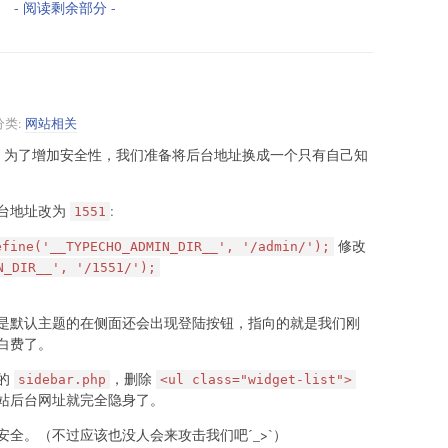
- 阅读剩余部分 -
分类:
网站相关
，为了增加安全性，我们准备将后台地址换成一个只有自己知
台地址改为
:
1551
修改
efine('__TYPECHO_ADMIN_DIR__', '/admin/');
N_DIR__', '/1551/');
是默认主题的在侧面还会出现登陆按钮，指向的就是我们刚
白费了。
的
，删除
sidebar.php
<ul class="widget-list">
站后台网址就完全隐身了。
全。（不过应该也没人会来攻击我们吧ˊ_>ˋ）