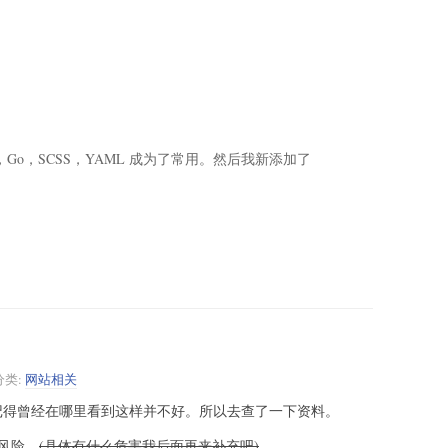
37 种，Go，SCSS，YAML 成为了常用。然后我新添加了
分类:
网站相关
，记得曾经在哪里看到这样并不好。所以去查了一下资料。
风险。
(具体有什么危害我后面再来补充吧)