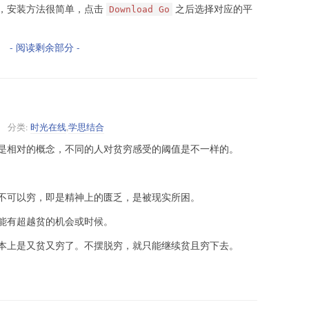
，安装方法很简单，点击
之后选择对应的平
Download Go
- 阅读剩余部分 -
分类:
时光在线
,
学思结合
是相对的概念，不同的人对贫穷感受的阈值是不一样的。
不可以穷，即是精神上的匮乏，是被现实所困。
能有超越贫的机会或时候。
本上是又贫又穷了。不摆脱穷，就只能继续贫且穷下去。