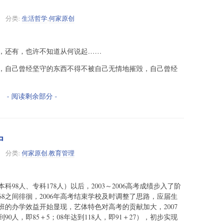
分类:
生活哲学
,
何家原创
，还有，也许不知道从何说起……
，自己曾经坚守的东西不得不被自己无情地摧毁，自己曾经
- 阅读剩余部分 -
中
分类:
何家原创
,
教育管理
科98人、专科178人）以后，2003～2006高考成绩步入了阶
68之间徘徊，2006年高考结束学校及时调整了思路，应届生
的办学效益开始显现，艺体特色对高考的贡献加大，2007
90人，即85＋5；08年达到118人，即91＋27），初步实现