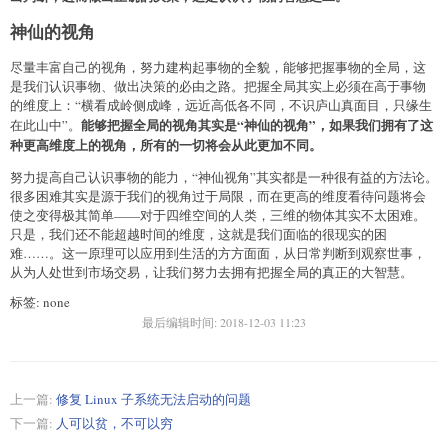
神仙的视角
尽量丰富自己的视角，努力建构起事物的全貌，能够把握事物的全局，这
是我们认识事物、做出决策的必由之路。把握全局其实上必须在高于事物
的维度上：“横看成岭侧成峰，远近高低各不同，不识庐山真面目，只缘生
能够把握全局的视角其实是“神仙的视角”，如果我们拥有了这
在此山中”。
种更高维度上的视角，所有的一切将会从此更加不同。
努力提高自己认识事物的能力，“神仙视角”其实都是一种很有益的方法论。
很多困难其实是源于我们的视角过于局限，而在更高的维度看待问题将会
使之变得极其简单——对于四维空间的人类，三维的物体其实不太困难。
只是，我们还不能超越时间的维度，这就是我们面临的很现实的困
难……。这一原理可以应用到生活的方方面面，从日常判断到观察世事，
从为人处世到市场交易，让我们努力去拥有把握全局的真正的大智慧。
标签: none
最后编辑时间:
2018-12-03 11:23
上一篇:
修复 Linux 子系统无法启动的问题
下一篇:
人可以贫，不可以穷