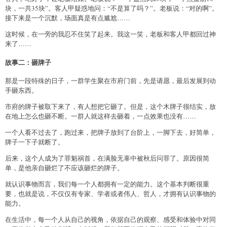
块，一共35块”。客人甲疑惑地问：“不是算了吗？”。老板说：“对的啊”。
接下来是一个沉默，场面真是有点尴尬……
这时候，在一旁的我忍不住笑了起来。我这一笑，老板和客人甲都回过神
来了……
故事二：砸牌子
那是一段特殊的日子，一群学生聚在市府门前，先是请愿，最后发展到动
手砸东西。
市府的牌子被取下来了，有人想把它砸了。但是，这个木牌子很结实，放
在地上怎么也砸不断。一群人就这样去砸着，一点效果也没有……
一个人看不过去了，跑过来，把牌子放到了台阶上，一脚下去，好简单，
牌子一下子就断了。
后来，这个人成为了罪魁祸首，在满脸无辜中被秋后问罪了。原因很简
单，是他亲自砸烂了不应该砸烂的牌子。
就认识事物而言，我们每一个人都拥有一定的能力。这个基本判断很重
要，也就是说，不仅仅有专家、学者或者伟人、哲人，才拥有认识事物的
能力。
在生活中，每一个人从自己的视角，依据自己的观察、感受和体验中对同