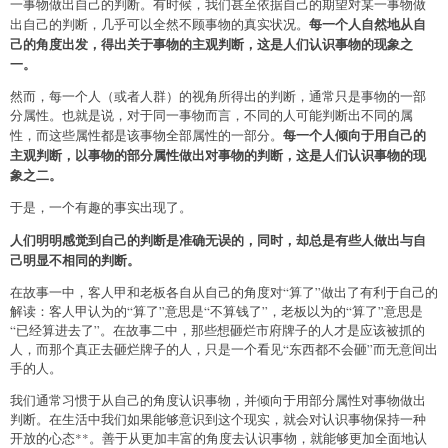
一事物做出自己的判断。有时候，我们甚至依据自己的期望对某一事物做
每一个人自然地从自
出自己的判断，几乎可以全然不顾事物的真实状况。
己的角度出发，得出关于事物的主观判断，这是人们认识事物的现象之
一。
然而，每一个人（或者人群）的视角所得出的判断，通常只是事物的一部
分属性。也就是说，对于同一事物而言，不同的人可能判断出不同的属
每一个人倾向于用自己的
性，而这些属性都是该事物全部属性的一部分。
主观判断，以事物的部分属性做出对事物的判断，这是人们认识事物的现
象之二。
于是，一个有趣的事实出现了。
人们明明感觉到自己的判断是准确无误的，同时，却总是有些人做出与自
己明显不相同的判断。
在故事一中，客人甲和老板各自从自己的角度对“算了”做出了有利于自己的
解读：客人甲认为的“算了”意思是“不算钱了”，老板以为的“算了”意思是
“已经算进去了”。在故事二中，那些想砸烂市府牌子的人才是应该被抓的
人，而那个真正去砸烂牌子的人，只是一个看见“东西都不会砸”而无意间出
手的人。
我们通常习惯于从自己的角度认识事物，并倾向于用部分属性对事物做出
判断。在生活中我们如果能够意识到这个现实，就会对认识事物保持一种
开放的心态**。善于从更加丰富的角度去认识事物，就能够更加全面地认