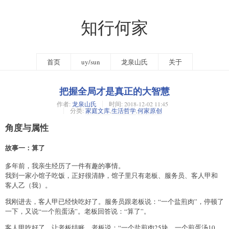
知行何家
首页
uy/sun
龙泉山氏
关于
把握全局才是真正的大智慧
作者:
龙泉山氏
时间:
2018-12-02 11:45
分类:
家庭文库
,
生活哲学
,
何家原创
角度与属性
故事一：算了
多年前，我亲生经历了一件有趣的事情。
我到一家小馆子吃饭，正好很清静，馆子里只有老板、服务员、客人甲和
客人乙（我）。
我刚进去，客人甲已经快吃好了。服务员跟老板说：“一个盐煎肉”，停顿了
一下，又说“一个煎蛋汤”。老板回答说：“算了”。
客人甲吃好了，让老板结账。老板说：“一个盐煎肉25块，一个煎蛋汤10