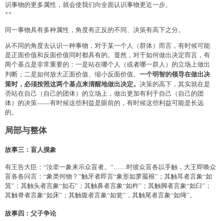
识事物的更多属性，就会使我们向全面认识事物更近一步。
**
同一事物具有多种属性，角度有正反的不同、决策有高下之分。
从不同的角度去认识一种事物，对于某一个人（群体）而言，有时候可能
是正面价值和反面价值同时都具有的。显然，对于如何做出决定而言，有
两个基点是非常重要的：一是站在哪个人（或者哪一群人）的立场上做出
一个明智的领导在做出决
判断；二是如何放大正面价值、缩小反面价值。
策时，必须按照这两个基点来清醒地做出决定。
决策的高下，其实就在是
否站在自己（自己的团体）的立场上，做出更加有利于自己（自己的团
体）的决策——有时候这些利益是眼前的，有时候这些利益可能是长远
的。
局部与整体
故事三：盲人摸象
有王告大臣：“汝牵一象来示众盲者。”……时彼众盲各以手触，大王即唤众
盲各各问言：“象类何物？”触牙者即言“象形如萝菔根”；其触耳者言象“如
箕”；其触头者言象“如石”；其触鼻者言象“如杵”；其触脚者言象“如臼”；
其触脊者言象“如床”；其触腹者言象“如瓮”，其触尾者言象“如绳”。
故事四：父子争论