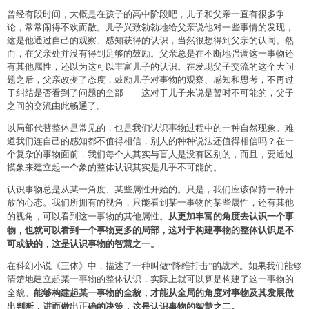
曾经有段时间，大概是在孩子的高中阶段吧，儿子和父亲一直有很多争
论，常常闹得不欢而散。儿子兴致勃勃地给父亲说他对一些事情的发现，
这是他通过自己的观察、感知获得的认识，当然很想得到父亲的认同。然
而，在父亲处并没有得到足够的鼓励。父亲总是在不断地强调这一事物还
有其他属性，还以为这可以丰富儿子的认识。在发现父子交流的这个大问
题之后，父亲改变了态度，鼓励儿子对事物的观察、感知和思考，不再过
于纠结是否看到了问题的全部——这对于儿子来说是暂时不可能的，父子
之间的交流由此畅通了。
以局部代替整体是常见的，也是我们认识事物过程中的一种自然现象。难
道我们连自己的感知都不值得相信，别人的种种说法还值得相信吗？在一
个复杂的事物面前，我们每个人其实与盲人是没有区别的，而且，要通过
摸象来建立起一个象的整体认识其实是几乎不可能的。
认识事物总是从某一角度、某些属性开始的。只是，我们应该保持一种开
放的心态。我们所拥有的视角，只能看到某一事物的某些属性，还有其他
从更加丰富的角度去认识一个事
的视角，可以看到这一事物的其他属性。
物，也就可以看到一个事物更多的局部，这对于构建事物的整体认识是不
可或缺的，这是认识事物的智慧之一。
在科幻小说《三体》中，描述了一种叫做“降维打击”的战术。如果我们能够
清楚地建立起某一事物的整体认识，实际上就可以算是构建了这一事物的
能够构建起某一事物的全貌，才能从全局的角度对事物及其发展做
全貌。
出判断，进而做出正确的决策，这是认识事物的智慧之二。