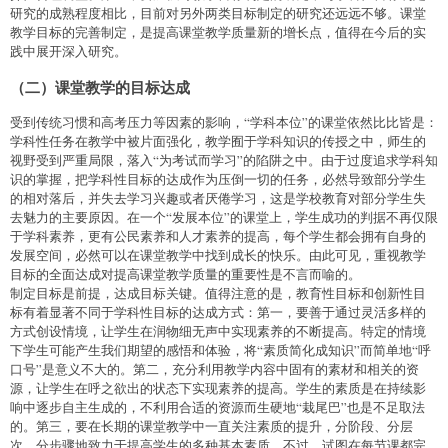
研究的成熟程度相比，目前对另外两类目标制定的研究还远远不够。课堂
教学目标的完善制定，是提高课堂教学质量新的增长点，值得在今后的实
践中展开深入研究。
（二）课堂教学的目标达成
受到传统习惯和高考压力等因素的影响，“学科本位”的课堂依然比比皆是：
学科性任务在教学中被片面强化，教学囿于学科知识的传授之中，师生的
视野受到严重局限，落入“为考试而学习”的陷阱之中。由于过度追求学科知
识的掌握，把学科性目标的达成作为压倒一切的任务，必然导致部分学生
的相对落后，并失去学习兴趣或者厌倦学习，这是学校教育对部分学生失
去魅力的主要原因。在一个“发展本位”的课堂上，学生成功的判据不再仅限
于学科素养，更有公民素养和人才素养的提高，每个学生都会拥有自身的
发展空间，必然可以在课堂教学中找到成长的快乐。由此可见，重视教学
目标的全面达成对提高课堂教学质量的重要性是不言而喻的。
制定目标是前提，达成目标关键。值得注意的是，教育性目标和创新性目
标有着显著不同于学科性目标的达成方式：第一，要善于通过灵活多样的
方式创设情境，让学生在润物细无声中实现素养的不断提高。特定的情境
下学生可能产生我们期望的感悟和体验，将“素质简化成知识”而简单地“呼
口号”是意义不大的。第二，充分利用教学内容中固有的素材和相关的资
源，让学生在呼之欲出的状态下实现素养的提高。学生的素质是在持续影
响中逐步自主生成的，不利用合适的资源而生硬地“栽尾巴”也是不足取法
的。第三，要在长期的课堂教学中一直关注素质的提升，分阶段、分层
次、分步骤地致力于提高学生的多种基本素质。不过，试图在每节课都完