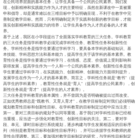
在公民培养层面的基本任务，让学生具备一个公民的公民素养。我们发
现，创新精神和实践能力作为人才的主要特征，虽然在新课改中一直被重
申和倡导，却是通常难以在三维目标中予以明确呈现，不利于在教学中完
善制定教学目标。然而，只有明确制定关于实践和创新的教学目标，才能
落实创新精神和实践能力的培养，让学生具备作为人才所必备的人才素
养。
基于上述，我区在小学段提出了全面落实学科教育的三大任务。学科教育
的三大任务是指学科教学必须完成学科性任务、教育性任务和创新性任
务。学科性任务是指学生要通过学科学习，要具备本学科的基础知识、基
本技能、学科思想方法和基本能力，提高学生关于该学科的基本素养。教
育性任务是指学生要通过学科学习，在情感、态度、价值观上受到影响和
获得发展，提高学生作为一个人和一个公民的基本素养。创新性任务是指
学生要通过学科学习，在实践能力、创新精神、创新能力方面得到提升，
发展学生在作为一个人才的基本素养。简言之，学科性任务就是“教书”（提
高学生的学科素养），教育性任务就是“育人”（提高学生的公民素养），创
新性任务就是“育才”（提高学生的人才素养）。
三大任务是学科教育的基本属性，并不曾因为是否明确被提出过而改变。
正如优秀教师总是“既教书、又育人育才”，在教学目标制定时我们必须明确
规划教育性目标和创新性目标。在学科教育的目标制定过程中应当注意：
第一，要对三类目标的规划予以同等重视，基于我们对学科性目标已经相
当重视，应当进一步强化对教育性、创新性目标的关注。第二，要对学
段、单元、课时目标进行系统规划，逐步构建与学生发展相适应的目标序
列（特别是教育性目标和创新性目标序列），并可以依据学生和教师的差
异性合理调整。第三，要加强对教学目标制定的研究，与学科性目标制定