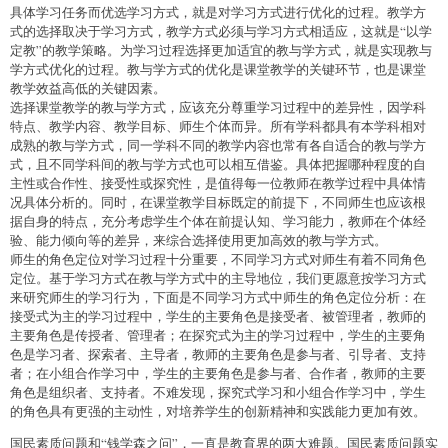
具体学习任务而优选学习方式，就是对学习方式进行优化的过程。教学方
式的选择取决于学习方式，教学方式必须与学习方式相适应，这就是“以学
定教”的教学策略。为学习过程选择更加适宜的教与学方式，就是实现教与
学方式优化的过程。教与学方式的优化是课堂教学的关键环节，也是课堂
教学效益高低的关键因素。
选择课堂教学的教与学方式，应该充分尊重学习过程中的差异性，因学科
特点、教学内容、教学目标、师生个体而异。所有学科都具有本学科相对
成熟的教与学方式，同一学科不同的教学内容也常有各自适合的教与学方
式，且不同学科间的教与学方式也可以相互借鉴。具体把握哪种程度的自
主性或合作性、接受性或探究性，是值得每一位教师在教学过程中具体情
况具体分析的。同时，在课堂教学目标既定的前提下，不同师生也应该根
据自身的特点，充分考虑学生个体在前提认知、学习能力，教师在个体经
验、能力倾向等的差异，来综合选择使用更加高效的教与学方式。
师生的角色定位对学习过程十分重要，不同学习方式对师生有着不同角色
定位。基于学习方式在教与学方式中的主导地位，我们更愿意按学习方式
来研究师生的学习行为，下面是不同学习方式中师生的角色定位分析：在
接受式为主的学习过程中，学生的主要角色是接受者、被管理者，教师的
主要角色是传授者、管理者；在探究式为主的学习过程中，学生的主要角
色是学习者、探索者、主导者，教师的主要角色是参与者、引导者、支持
者；在小组合作学习中，学生的主要角色是参与者、合作者，教师的主要
角色是组织者、支持者。不难发现，探究式学习和小组合作学习中，学生
的角色具有更强的主动性，对培养学生的创新精神和实践能力更加有效。
国民素质问题和“钱学森之问”，一直是教育界的两大难题。国民素质问题实