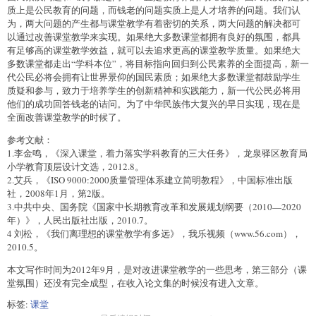
质上是公民教育的问题，而钱老的问题实质上是人才培养的问题。我们认
为，两大问题的产生都与课堂教学有着密切的关系，两大问题的解决都可
以通过改善课堂教学来实现。如果绝大多数课堂都拥有良好的氛围，都具
有足够高的课堂教学效益，就可以去追求更高的课堂教学质量。如果绝大
多数课堂都走出“学科本位”，将目标指向回归到公民素养的全面提高，新一
代公民必将会拥有让世界景仰的国民素质；如果绝大多数课堂都鼓励学生
质疑和参与，致力于培养学生的创新精神和实践能力，新一代公民必将用
他们的成功回答钱老的诘问。为了中华民族伟大复兴的早日实现，现在是
全面改善课堂教学的时候了。
参考文献：
1.李金鸣，《深入课堂，着力落实学科教育的三大任务》，龙泉驿区教育局
小学教育顶层设计文选，2012.8。
2.艾兵，《ISO 9000:2000质量管理体系建立简明教程》，中国标准出版
社，2008年1月，第2版。
3.中共中央、国务院《国家中长期教育改革和发展规划纲要（2010—2020
年）》，人民出版社出版，2010.7。
4 刘松，《我们离理想的课堂教学有多远》，我乐视频（www.56.com），
2010.5。
本文写作时间为2012年9月，是对改进课堂教学的一些思考，第三部分（课
堂氛围）还没有完全成型，在收入论文集的时候没有进入文章。
标签:
课堂