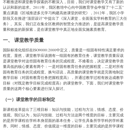
不断推进和课堂教学探索的不断深入，目前，我们对课堂教学又有了新的
认识和新的追求。2011年，我区教培中心向中国教育学会申报了“十二五”
重点课题《区域推进多元学习构建高效课堂的研究》，2012年，我区小学
阶段又在推进“顶层设计”中提出了《深入课堂，全面落实学科教育的三大任
务》。其实，我们正在集全区教师的智慧全力推进的，是提高课堂教学质
量和效益的新探索，是在课堂教学中真正地全面实施素质教育。
一、 课堂教学质量
国际标准化组织在ISO9000:2000中定义，质量是一组固有特性满足要求的
程度。显然，课堂教学应该拥有一组固有的教育任务，课堂教学质量应该
是课堂教学对这些固有教育任务的完成程度。不难看出，决定课堂教学质
量高低的核心要素有两个：一是对固有教育任务的把握程度，二是对所有
固有教育任务的完成程度。换句话说，高质量的课堂教学就是完善地制定
教学目标（对固有教育任务把握程度高），并通过教学过程有效达成教学
目标（对既定教学目标完成程度高）的课堂教学。下面，我们对课堂教学
质量的这两个核心要素进行深入探讨。
（一）课堂教学的目标制定
新课程改革提出了三维目标：知识与技能，过程与方法，情感、态度、价
值观。我们认为，知识与技能、过程与方法这两个维度的目标，主要完成
的是所学课程在学科本身层面的基本任务，让学生具备所学学科的学科素
养。同时，情感、态度、价值观这一维度的目标，主要完成的是所学课程