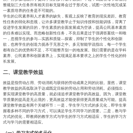
整规划三大任务所有相关目标无疑将会过于形式化，试图一次性地完成某
一素质培养的任务是不可能的。
学生的公民素养和人才素养的缺失，客观上反映了教育的现实差距。教育
性任务的弱化和忽视，让许多课堂教学止于知识传授和技能训练，背离了
促进学生发展的目的，学生素质的全面发展成为空谈，提高公民基本素质
的任务难以实现。而忽略创新性任务，不良后果是过于强调答案统一和唯
一，忽视学生的参与—实践和质疑—探索，抑制了学生的个性化和创新
欲，也将学生的创造力扼杀于无形之中。多元智能学说指出，每一个学生
都有自己的优势和不足，不可能整齐划一的地发展。我们需要的是在学科
素养、公民素养和创新素养上，实现满足基本要求之上的学生个性化的特
长发展。
二、课堂教学效益
效益是指劳动占用、劳动消耗与获得的劳动成果之间的比较。显然，课堂
教学效益的高低取决于达成既定目标的劳动占用和劳动消耗。必须指出，
要实现课堂教学的高质量，就必须追求课堂教学的高效益。因为，课堂教
学质量的提高是无止境的，更高效益才能使获得更高质量成为可能。提高
课堂教学效益有两个关键环节：一是，学生学习方式的多元化，即学生掌
握着多种不同的学习方式，可以满足学生不同学习的需要。二是，教与学
方式的优化，即教师的教学方式与学生的学习方式相适应，学生的学习方
式与学习的需要相适应。
（一）学习方式的多元化