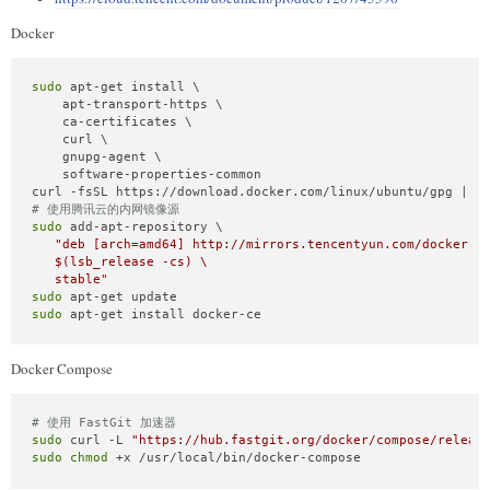
Docker
sudo
 apt-get install \

    apt-transport-https \

    ca-certificates \

    curl \

    gnupg-agent \

    software-properties-common

curl -fsSL https://download.docker.com/linux/ubuntu/gpg | 
s
# 使用腾讯云的内网镜像源
sudo
 add-apt-repository \

"deb [arch=amd64] http://mirrors.tencentyun.com/docker-ce
$(lsb_release -cs)
 \

   stable"
sudo
sudo
 apt-get install docker-ce
Docker Compose
# 使用 FastGit 加速器
sudo
 curl -L 
"https://hub.fastgit.org/docker/compose/releas
sudo
chmod
 +x /usr/local/bin/docker-compose