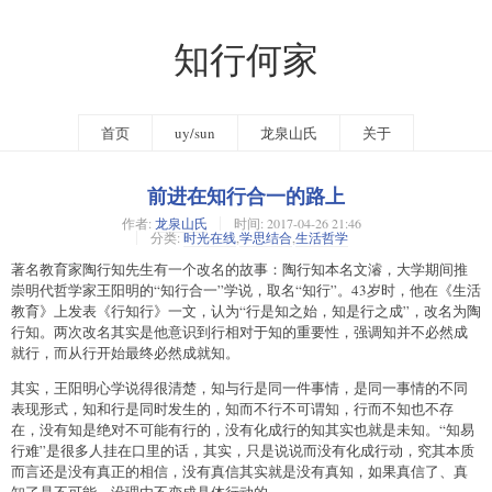
知行何家
首页
uy/sun
龙泉山氏
关于
前进在知行合一的路上
作者:
龙泉山氏
时间:
2017-04-26 21:46
分类:
时光在线
,
学思结合
,
生活哲学
著名教育家陶行知先生有一个改名的故事：陶行知本名文濬，大学期间推
崇明代哲学家王阳明的“知行合一”学说，取名“知行”。43岁时，他在《生活
教育》上发表《行知行》一文，认为“行是知之始，知是行之成”，改名为陶
行知。两次改名其实是他意识到行相对于知的重要性，强调知并不必然成
就行，而从行开始最终必然成就知。
其实，王阳明心学说得很清楚，知与行是同一件事情，是同一事情的不同
表现形式，知和行是同时发生的，知而不行不可谓知，行而不知也不存
在，没有知是绝对不可能有行的，没有化成行的知其实也就是未知。“知易
行难”是很多人挂在口里的话，其实，只是说说而没有化成行动，究其本质
而言还是没有真正的相信，没有真信其实就是没有真知，如果真信了、真
知了是不可能、没理由不变成具体行动的。