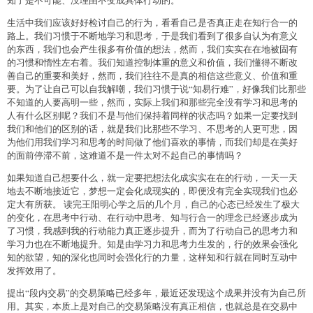
生活中我们应该好好检讨自己的行为，看看自己是否真正走在知行合一的
路上。我们习惯于不断地学习和思考，于是我们看到了很多自认为有意义
的东西，我们也会产生很多有价值的想法，然而，我们实实在在地被固有
的习惯和惰性左右着。我们知道控制体重的意义和价值，我们懂得不断改
善自己的重要和美好，然而，我们往往不是真的相信这些意义、价值和重
要。为了让自己可以自我解嘲，我们习惯于说“知易行难”，好像我们比那些
不知道的人要高明一些，然而，实际上我们和那些完全没有学习和思考的
人有什么区别呢？我们不是与他们保持着同样的状态吗？如果一定要找到
我们和他们的区别的话，就是我们比那些不学习、不思考的人更可悲，因
为他们用我们学习和思考的时间做了他们喜欢的事情，而我们却是在美好
的面前停滞不前，这难道不是一件太对不起自己的事情吗？
如果知道自己想要什么，就一定要把想法化成实实在在的行动，一天一天
地去不断地接近它，梦想一定会化成现实的，即便没有完全实现我们也必
定大有所获。 读完王阳明心学之后的几个月，自己的心态已经发生了极大
的变化，在思考中行动、在行动中思考、知与行合一的理念已经逐步成为
了习惯，我感到我的行动能力真正逐步提升，而为了行动自己的思考力和
学习力也在不断地提升。知是由学习力和思考力生发的，行的效果会强化
知的欲望，知的深化也同时会强化行的力量，这样知和行就在同时互动中
发挥效用了。
提出“段内交易”的交易策略已经多年，最近还发现这个成果并没有为自己所
用。其实，本质上是对自己的交易策略没有真正相信，也就总是在交易中