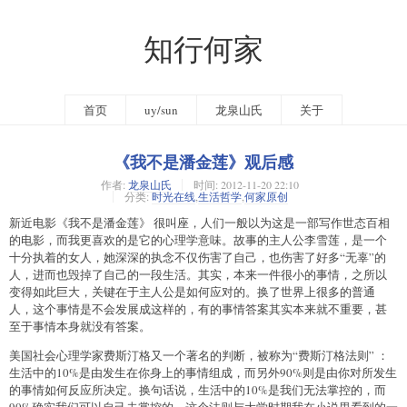
知行何家
首页
uy/sun
龙泉山氏
关于
《我不是潘金莲》观后感
作者:
龙泉山氏
时间:
2012-11-20 22:10
分类:
时光在线
,
生活哲学
,
何家原创
新近电影《我不是潘金莲》 很叫座，人们一般以为这是一部写作世态百相
的电影，而我更喜欢的是它的心理学意味。故事的主人公李雪莲，是一个
十分执着的女人，她深深的执念不仅伤害了自己，也伤害了好多“无辜”的
人，进而也毁掉了自己的一段生活。其实，本来一件很小的事情，之所以
变得如此巨大，关键在于主人公是如何应对的。换了世界上很多的普通
人，这个事情是不会发展成这样的，有的事情答案其实本来就不重要，甚
至于事情本身就没有答案。
美国社会心理学家费斯汀格又一个著名的判断，被称为“费斯汀格法则” ：
生活中的10%是由发生在你身上的事情组成，而另外90%则是由你对所发生
的事情如何反应所决定。换句话说，生活中的10%是我们无法掌控的，而
90%确实我们可以自己去掌控的。这个法则与大学时期我在小说里看到的一