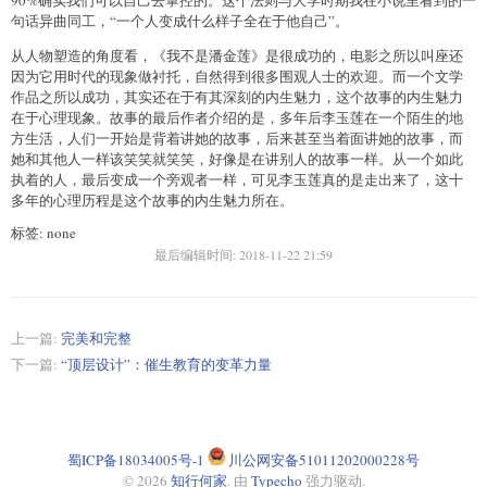
句话异曲同工，“一个人变成什么样子全在于他自己”。
从人物塑造的角度看，《我不是潘金莲》是很成功的，电影之所以叫座还
因为它用时代的现象做衬托，自然得到很多围观人士的欢迎。而一个文学
作品之所以成功，其实还在于有其深刻的内生魅力，这个故事的内生魅力
在于心理现象。故事的最后作者介绍的是，多年后李玉莲在一个陌生的地
方生活，人们一开始是背着讲她的故事，后来甚至当着面讲她的故事，而
她和其他人一样该笑笑就笑笑，好像是在讲别人的故事一样。从一个如此
执着的人，最后变成一个旁观者一样，可见李玉莲真的是走出来了，这十
多年的心理历程是这个故事的内生魅力所在。
标签: none
最后编辑时间:
2018-11-22 21:59
上一篇:
完美和完整
下一篇:
“顶层设计”：催生教育的变革力量
蜀ICP备18034005号-1
川公网安备51011202000228号
© 2026
知行何家
. 由
Typecho
强力驱动.