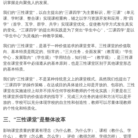
识掌握走向聚焦人的发展。
我们的“三性课堂”，以自主提出的“三课四学”为主要标识，用“三课”（单元
课、学时课、整合课）实现课程重构，辅之以学习资源开发和应用，用“四
学”（首学、互学、群学、共学）实现课堂优化，促使教与学方式发生真实
的变化。“三课四学”的提出和实践是为了突出“学生中心”，“三课四学”是以
“学生中心”为灵魂的一种教学策略。
我们的“三性课堂”，是基于一种价值追求的课堂变革。三性课堂的价值取
向、基本特质是既定的、恒常的，“三大任务，全面发展”（教育观）“学生
中心，发展取向”（学生观）“学用结合，知行统一”（教学观），是三性课
堂在课堂变革中必须遵从的基本原则，也是三性课堂区别于其他课堂形态
的基本特质。
我们的“三性课堂”，不是某种传统意义上的课堂模式。虽然我们也提出了
“三课四学”的操作策略，在达成目的具体途径上却是开放的、包容的。三性
课堂在实施途径上却并不排斥任何学校和教师的个性化实践：只要是在三
性课堂所倡导的价值追求的指导下，完成三大任务的途径和方法可以是开
放的，学校可以充分体现学校的自主性和创造性，教师可以尽量体现教师
的个性化和特质化。
三、“三性课堂”是整体改革
影响课堂质量的要素有理念（为什么教、为什么学）、课程（教什么、学
什么）、教学（怎么教、怎么学）、评价（教得怎样、学得怎样）、管理