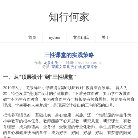
知行何家
首页
uy/sun
龙泉山氏
关于
三性课堂的实践策略
作者:
龙泉山氏
时间:
2019-05-01 08:07
分类:
家庭文库
,
时光在线
,
何家原创
一、从“顶层设计”到“三性课堂”
2010年8月，龙泉驿区小学教育启动“顶层设计”教育综合改革。“育人为
本，特色发展”是顶层设计的价值取向。“不唯分数而教，要为学生发展而
教”“不为生存而教育，要为教育而生存”“校长要有教育思想、教师要有教育
理想、学生要有人生梦想”，是顶层设计提出的三句响亮的口号。
把培养习惯良好、基础扎实、身心健康、兴趣广泛、个性彰显的学生作为
小学教育的根本任务。教师能静下心来思教，研究儿童、研究课堂，有教
育理想，成为师德高、业务强、受欢迎的专业化教师。学生拥有天真烂漫
的童心和健康快乐的童年，成为好学、好问、好思、好动、有梦想的阳光