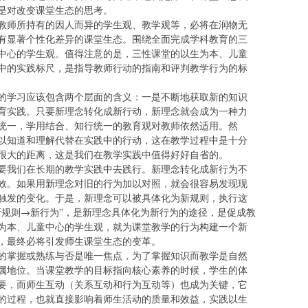
是对改变课堂生态的思考。
教师所持有的因人而异的学生观、教学观等，必将在润物无
有显著个性化差异的课堂生态。围绕全面完成学科教育的三
中心的学生观。值得注意的是，三性课堂的以生为本、儿童
中的实践标尺，是指导教师行动的指南和评判教学行为的标
的学习应该包含两个层面的含义：一是不断地获取新的知识
育实践。只要新理念转化成新行动，新理念就会成为一种力
统一，学用结合、知行统一的教育观对教师依然适用。然
以知道和理解代替在实践中的行动，这在教学过程中是十分
很大的距离，这是我们在教学实践中值得好好自省的。
要我们在长期的教学实践中去践行。新理念转化成新行为不
效。如果用新理念对旧的行为加以对照，就会很容易发现现
触发的变化。于是，新理念可以被具体化为新规则，执行这
新规则→新行为”，是新理念具体化为新行为的途径，是促成教
为本、儿童中心的学生观，就为课堂教学的行为构建一个新
，最终必将引发师生课堂生态的变革。
的掌握或熟练与否是唯一焦点，为了掌握知识而教学是自然
属地位。当课堂教学的目标指向核心素养的时候，学生的体
要，而师生互动（关系互动和行为互动等）也成为关键，它
的过程，也就直接影响着师生活动的质量和效益，实践以生