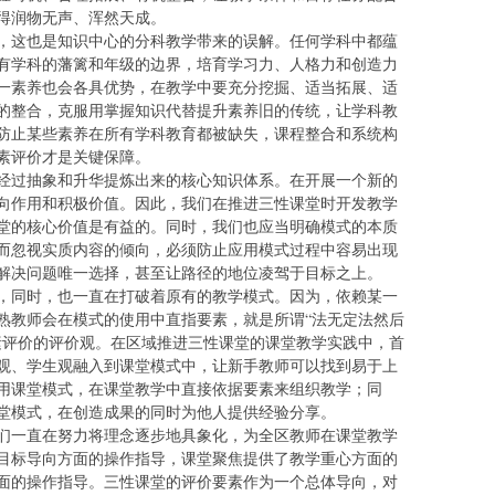
得润物无声、浑然天成。
，这也是知识中心的分科教学带来的误解。任何学科中都蕴
有学科的藩篱和年级的边界，培育学习力、人格力和创造力
一素养也会各具优势，在教学中要充分挖掘、适当拓展、适
的整合，克服用掌握知识代替提升素养旧的传统，让学科教
防止某些素养在所有学科教育都被缺失，课程整合和系统构
素评价才是关键保障。
经过抽象和升华提炼出来的核心知识体系。在开展一个新的
向作用和积极价值。因此，我们在推进三性课堂时开发教学
堂的核心价值是有益的。同时，我们也应当明确模式的本质
而忽视实质内容的倾向，必须防止应用模式过程中容易出现
解决问题唯一选择，甚至让路径的地位凌驾于目标之上。
，同时，也一直在打破着原有的教学模式。因为，依赖某一
熟教师会在模式的使用中直指要素，就是所谓“法无定法然后
素评价的评价观。在区域推进三性课堂的课堂教学实践中，首
观、学生观融入到课堂模式中，让新手教师可以找到易于上
用课堂模式，在课堂教学中直接依据要素来组织教学；同
堂模式，在创造成果的同时为他人提供经验分享。
们一直在努力将理念逐步地具象化，为全区教师在课堂教学
目标导向方面的操作指导，课堂聚焦提供了教学重心方面的
面的操作指导。三性课堂的评价要素作为一个总体导向，对