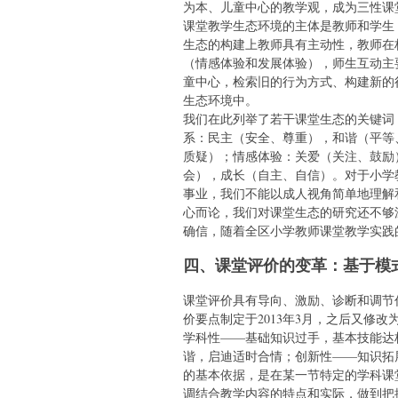
为本、儿童中心的教学观，成为三性课
课堂教学生态环境的主体是教师和学生
生态的构建上教师具有主动性，教师在
（情感体验和发展体验），师生互动主
童中心，检索旧的行为方式、构建新的
生态环境中。
我们在此列举了若干课堂生态的关键词
系：民主（安全、尊重），和谐（平等
质疑）；情感体验：关爱（关注、鼓励
会），成长（自主、自信）。对于小学
事业，我们不能以成人视角简单地理解和
心而论，我们对课堂生态的研究还不够
确信，随着全区小学教师课堂教学实践
四、课堂评价的变革：基于模
课堂评价具有导向、激励、诊断和调节
价要点制定于2013年3月，之后又修
学科性——基础知识过手，基本技能达
谐，启迪适时合情；创新性——知识拓
的基本依据，是在某一节特定的学科课
调结合教学内容的特点和实际，做到把