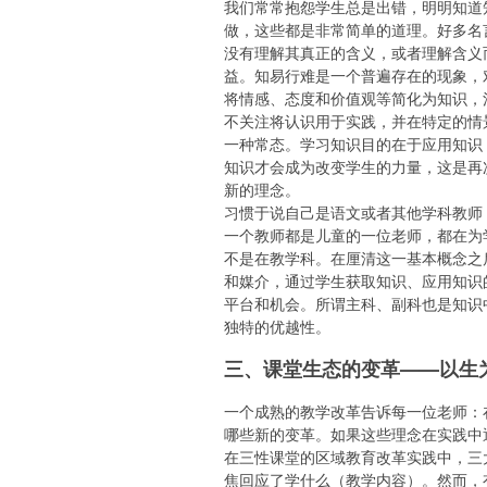
我们常常抱怨学生总是出错，明明知道
做，这些都是非常简单的道理。好多名
没有理解其真正的含义，或者理解含义
益。知易行难是一个普遍存在的现象，
将情感、态度和价值观等简化为知识，
不关注将认识用于实践，并在特定的情
一种常态。学习知识目的在于应用知识
知识才会成为改变学生的力量，这是再次
新的理念。
习惯于说自己是语文或者其他学科教师
一个教师都是儿童的一位老师，都在为
不是在教学科。在厘清这一基本概念之
和媒介，通过学生获取知识、应用知识
平台和机会。所谓主科、副科也是知识
独特的优越性。
三、课堂生态的变革——以生
一个成熟的教学改革告诉每一位老师：
哪些新的变革。如果这些理念在实践中
在三性课堂的区域教育改革实践中，三
焦回应了学什么（教学内容）。然而，