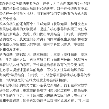
握依然是各类考试的主要考点，但是，为了面向未来的学生的终
，我们还是必须做出顺应时代的改变。对于在传统教育中成
接这样一个特殊的挑战，用不同于我们受到教育的方式去教
的历史使命。
识本身相关的还有两个：生成知识（获取知识）和引发改变
发展核心素养的关联更甚，是提升核心素养和实现三大任务
聚焦的新焦点。为此，我们提出学用结合、知行统一的教学
动的着力点，从关注知识本身引向同时重视生成知识和引发
不能仅仅停留在知识的掌握。拥有学科知识体系（掌握知
识和引发改变。
早的双基（基础知识、基本技能），三基（基础知识、基本
力、学科思想方法，再到三维目标（知识与技能、过程与方
展着知识以外的东西。三性课堂给学科教育的定位更加高
们必须去调整课堂教学的焦点，不仅仅关注学科知识的掌
力实现“学用结合、知行统一”，让教学直指学生核心素养的发
生，“钱学森之问”在很大程度上将会得到破解。
拥有获取知识的能力才能不断获取新知识。我们在课堂教学
获得知识本身，更重要的是在学习知识的过程中，提高获取
升学生的学习力。善于应用知识去解决实际问题，在生产和
展和更高追求，这是再次强调学以致用的原因所在，“学用结