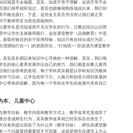
知识就是不会做题。其实，知道不等于理解，会说不等于会
言我们很早就听说过，甚至也能够很熟练地说出来，我们却
而不能去践行，于是，这些金玉良言并没有让我们真正受
对于教师而言当然也莫能例外。
注重学生是否知道而不关注学生的行为，注重总结出认识而
景中让学生去体验和践行，这在课堂教学（品德教育）中是
，获取经验目的在于应用经验，知识只有在转出成行为后，
强调知行合一[ ]的原因所在，“行知统一”应该成为课堂教学
，其实是长期以来知识中心导致的一种误解。其实，我们每
学生的核心素养发展作出自己的努力，我们都是在教儿童而
后我们会惊奇的发现，每个学科其实都是以学科知识为载体
的学习活动，让学生的学习力、人格力和创造力得到发展的
中心带来的误解，因为每一个学科在学生的发展中具有自己
为本、儿童中心
在教学目标、教学内容和教学方式上，教学改革究竟倡导了
逐步变成师生行为，其实教学改革就已经实实在在发生了。
大任务的提出回应了为什么学（教学目标），师生的课堂聚
有一个问题显得重要而不可回避，这就是师生在课堂上怎么