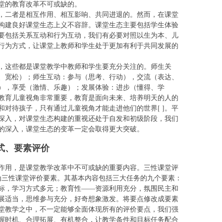
堂的教育改革不可或缺的。
，二者是相互作用、相互影响、共同进退的。然而，在课堂
构建良好课堂生态上义不容辞。课堂生态主要包括学生体验
要包括关系互动和行为互动，我们有必要对照以生为本、儿
行为方式，让课堂上教师和学生处于更加有利于共同发展的
，这些都是课堂教学中教师和学生要充分关注的。师生关
、宽松）；师生互动：参与（思考、行动），交流（表达、
），享受（激情、乐趣）；发展体验：进步（懂得、学
教育儿童视角非常重要，教育是面向未来、培养明天的人的
对待孩子，只有通过儿童视角才能走进他们的世界[ ]。平
深入，对课堂生态构建的重视还处于自发和初级阶段，我们
的深入，课堂生态的变革一定会取得更大突破。
式、要素评价
作用，是课堂教学改革中不可或缺的重要内容。三性课堂评
改为三性课堂评价要素。其基本内容包括三大任务的九个要素：
标，学习方式多元；教育性——资源利用充分，氛围民主和
展适当，思维参与充分，好奇想象激发。将要点修改成要素
堂教学之中，不一定能够全面体现所有的评价要点，我们强
握时机、合理拓展、有机整合，让教学条件和目标任务配合