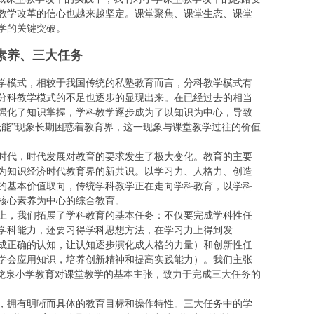
教学改革的信心也越来越坚定。课堂聚焦、课堂生态、课堂
学的关键突破。
素养、三大任务
学模式，相较于我国传统的私塾教育而言，分科教学模式有
分科教学模式的不足也逐步的显现出来。在已经过去的相当
强化了知识掌握，学科教学逐步成为了以知识为中心，导致
低能”现象长期困惑着教育界，这一现象与课堂教学过往的价值
时代，时代发展对教育的要求发生了极大变化。教育的主要
为知识经济时代教育界的新共识。以学习力、人格力、创造
的基本价值取向，传统学科教学正在走向学科教育，以学科
核心素养为中心的综合教育。
上，我们拓展了学科教育的基本任务：不仅要完成学科性任
学科能力，还要习得学科思想方法，在学习力上得到发
成正确的认知，让认知逐步演化成人格的力量）和创新性任
学会应用知识，培养创新精神和提高实践能力）。我们主张
是龙泉小学教育对课堂教学的基本主张，致力于完成三大任务的
，拥有明晰而具体的教育目标和操作特性。三大任务中的学