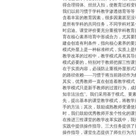
得合理得体、丝丝入扣，使教育过程变
我们以前习惯于学科教学渗透德育等等
含着丰富的教育因素，很多因素甚至没
是所有学科的共同任务，不同学科对某
时启迪。课堂评价要充分重视学科教育
育在核心素养培育中形成合力，尤其要
建会创造有利条件，指向核心素养的要
模式外显上是一种标准样式，实质上是
教学改革的过程中，教学模式具有其导
模式必要的，特别对于教师把握三性课
在于实质内容，必须防止重视外显形式
的路径依赖——习惯于将当前路径作为
其实，优秀教师一直在创造着教学模式
教学模式只是新手教师的过渡行为，成
知非法法也”。我们采用基于模式、要
先，提出基本的课堂教学模式，将教学
手的方法；其次，鼓励成熟教师变通使
时，我们鼓励优秀教师开发个性化的课
在推进三性课堂的教学改革实践中，我
实践中提供操作指导。三大任务提供了
操作指导，课堂生态提供了师生行为方