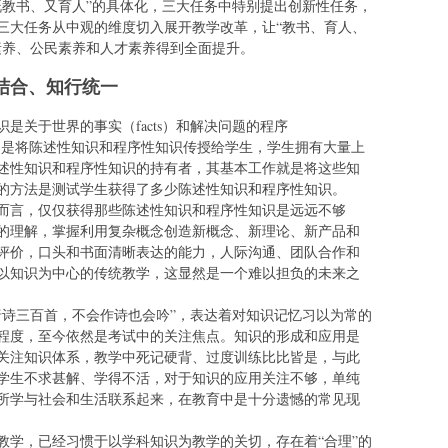
既教书、又育人”的具体化，三大任务中特别提出创新性任务，
三大任务从中观的维度切入展开教学改革，让“教书、育人、
素养、公民素养和人才素养得到全面提升。
结合、知行统一
是关于世界的事实（facts）和解决问题的程序
育的目的是将陈述性知识和程序性知识传授给学生，学生拥有大量上
述性知识和程序性知识的持有者，其基本工作就是将这些知
的方法是测试学生获得了多少陈述性知识和程序性知识。
而言，仅仅获得那些陈述性知识和程序性知识是远远不够
的理解，掌握利用复杂概念创造新概念、新理论、新产品和
评价，口头和书面清晰表达的能力，人际沟通、团队合作和
要以知识为中心的传统教学，这显然是一个难以担负的未来之
唐诗三百首，不会作诗也会吟”，表达着对知识记忆习以为常的
程度，至今依然是考试中的关注焦点。知识的形成和应用是
关注知识体系，教学中死记硬背、过度训练比比皆是，与此
学生不求甚解、学得不活，对于知识的应用关注不够，单纯
所学与社会和生活联系起来，在教育中是十分遗憾的常见现
教学，已经习惯于以学科知识为教学的关切，存在着“合理”的