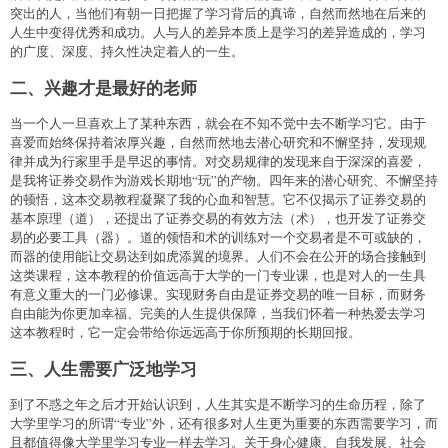
突出的人，当他们有朝一日把握了学习背后的真谛，自然而然地在后来的
人生中变得优秀和成功。人与人的差异本质上是学习的差异造成的，学习
的广度、深度、持久性决定着人的一生。
二、兴趣才是最好的老师
当一个人一旦喜欢上了某种东西，就会在不知不觉中去不断学习它。由于
喜爱而始终保持着浓厚兴趣，自然而然地去潜心研究和不懈坚持，发现规
律并成为行家里手是早迟的事情。对交易规律的发现来自于深深的喜爱，
是我将证券交易作为游戏长期地“玩”的产物。四年来的潜心研究、不懈坚持
的顿悟，这本交易教程凝聚了我的心血和智慧。它不仅揭示了证券交易的
基本原理（道），还提出了证券交易的有效方法（术），也开发了证券交
易的必要工具（器）。道的领悟和术的训练对一个交易者是不可或缺的，
而器的使用能让交易达到如虎添翼的境界。人们不会在公开的场合接触到
这类课程，这本教程的价值远高于大学的一门专业课，也是对人的一生具
有意义重大的一门必修课。实现财务自由是证券交易的唯一目标，而财务
自由能为你更加幸福、完美的人生提供保障，当我们怀着一种热爱去学习
这本教程时，它一定会带给你远远高于你所预期的长期回报。
三、人生需要广泛地学习
到了不惑之年之后才开始认识到，人生其实是不断学习的生命历程，除了
大学里学习的所谓“专业”外，还有很多对人生更为重要的东西需要学习，而
且都值得像大学里学习专业一样去学习。关于身心健康、自我发展、社会