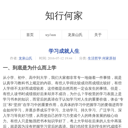
知行何家
首页
uy/sun
龙泉山氏
关于
学习成就人生
作者:
龙泉山氏
时间:
2016-07-12 19:44
分类:
生活哲学
,
何家原创
一、到底是为什么而上学
从小学、初中、高中到大学，我们大家都非常专一地做着一件事情，就是
认真学习教科书上规定的内容。有些人学得比较成功而成绩比较好，有些
人学得不太好而成绩较差，这些都是自然而然一定会发生的事情。但是，
有些人读书时成绩很好后来却并不成功，为什么？
学校里的学习表面上是
学习书本的知识，而背后的真谛在于认知学习对人生的重要价值，体会“专
注”和“坚持”在学习中的重要作用，在具体的学习中把握学习的要领进而学
会如何学习，并逐步养成乐于学习、主动学习、持久学习、广泛学习、深
入学习等良好习惯，从而使自己的学习力变成个人的终身发展的核心动
力。有些人只是勉强把书本知识学好了，考上大学却在后来的人生中再落
后，就是因为没有把握学习背后的真谛。我们也经常见到学生时代成绩不