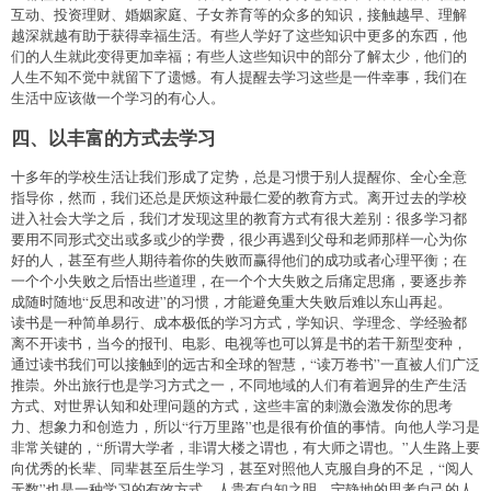
互动、投资理财、婚姻家庭、子女养育等的众多的知识，接触越早、理解
越深就越有助于获得幸福生活。有些人学好了这些知识中更多的东西，他
们的人生就此变得更加幸福；有些人这些知识中的部分了解太少，他们的
人生不知不觉中就留下了遗憾。有人提醒去学习这些是一件幸事，我们在
生活中应该做一个学习的有心人。
四、以丰富的方式去学习
十多年的学校生活让我们形成了定势，总是习惯于别人提醒你、全心全意
指导你，然而，我们还总是厌烦这种最仁爱的教育方式。离开过去的学校
进入社会大学之后，我们才发现这里的教育方式有很大差别：很多学习都
要用不同形式交出或多或少的学费，很少再遇到父母和老师那样一心为你
好的人，甚至有些人期待着你的失败而赢得他们的成功或者心理平衡；在
一个个小失败之后悟出些道理，在一个个大失败之后痛定思痛，要逐步养
成随时随地“反思和改进”的习惯，才能避免重大失败后难以东山再起。
读书是一种简单易行、成本极低的学习方式，学知识、学理念、学经验都
离不开读书，当今的报刊、电影、电视等也可以算是书的若干新型变种，
通过读书我们可以接触到的远古和全球的智慧，“读万卷书”一直被人们广泛
推崇。外出旅行也是学习方式之一，不同地域的人们有着迥异的生产生活
方式、对世界认知和处理问题的方式，这些丰富的刺激会激发你的思考
力、想象力和创造力，所以“行万里路”也是很有价值的事情。向他人学习是
非常关键的，“所谓大学者，非谓大楼之谓也，有大师之谓也。”人生路上要
向优秀的长辈、同辈甚至后生学习，甚至对照他人克服自身的不足，“阅人
无数”也是一种学习的有效方式。人贵有自知之明，宁静地的思考自己的人