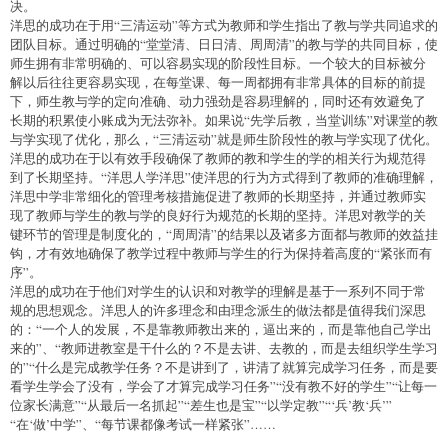
决。
洋思的成功在于用“三清运动”等方式为教师和学生指出了教与学共同追求的
团队目标。通过明确的“堂堂清、日日清、周周清”的教与学的共同目标，使
师生拥有非常明确的、可以容易实现的阶段性目标。一个较大的目标被分
解以后往往更容易实现，在每堂课、每一周都拥有非常具体的目标的前提
下，师生教与学的定向准确、动力强劲是容易理解的，同时还有效避免了
长期的积累使小账成为无法弥补。如果说“先学后教，当堂训练”对课堂的教
与学实现了优化，那么，“三清运动”就是师生阶段性的教与学实现了优化。
洋思的成功在于以有效手段确保了教师的教和学生的学的相关行为规范得
到了长期坚持。“洋思人学洋思”使洋思的行为方式得到了教师的准确理解，
洋思中学非常细化的管理考核措施促进了教师的长期坚持，并通过教师实
现了教师与学生的教与学的良好行为规范的长期的坚持。洋思对教学的关
键环节的管理是制度化的，“周周清”的结果以及诸多方面都与教师的效益挂
钩，才有效地确保了教学过程中教师与学生的行为保持着高度的“紧张而有
序”。
洋思的成功在于他们对学生的认识和对教学的理解是基于一系列不同于常
规的思想观念。洋思人的许多理念和由理念派生的做法都是值得我们深思
的：“一个人的发展，不是靠教师教出来的，逼出来的，而是靠他自己学出
来的”、“教师进教室是干什么的？不是去讲、去教的，而是去组织学生学习
的”“什么是完成教学任务？不是讲到了，讲清了就算完成学习任务，而是要
看学生学会了没有，学会了才算完成学习任务”“没有教不好的学生”“让每一
位家长满意”“从最后一名抓起”“差生也是宝”“以学定教”“‘兵’教‘兵’”
“在‘做’中学”、“每节课都像考试一样紧张”……