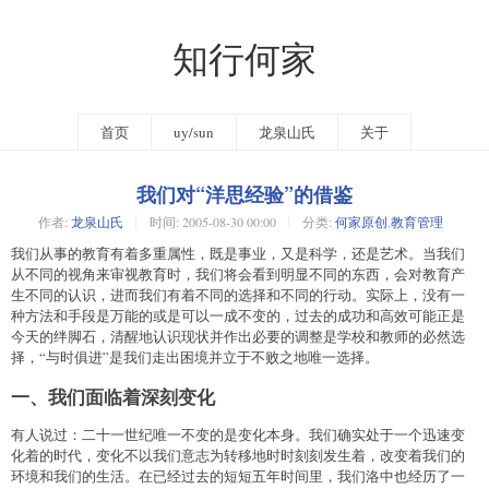
知行何家
首页
uy/sun
龙泉山氏
关于
我们对“洋思经验”的借鉴
作者:
龙泉山氏
时间:
2005-08-30 00:00
分类:
何家原创
,
教育管理
我们从事的教育有着多重属性，既是事业，又是科学，还是艺术。当我们
从不同的视角来审视教育时，我们将会看到明显不同的东西，会对教育产
生不同的认识，进而我们有着不同的选择和不同的行动。实际上，没有一
种方法和手段是万能的或是可以一成不变的，过去的成功和高效可能正是
今天的绊脚石，清醒地认识现状并作出必要的调整是学校和教师的必然选
择，“与时俱进”是我们走出困境并立于不败之地唯一选择。
一、我们面临着深刻变化
有人说过：二十一世纪唯一不变的是变化本身。我们确实处于一个迅速变
化着的时代，变化不以我们意志为转移地时时刻刻发生着，改变着我们的
环境和我们的生活。在已经过去的短短五年时间里，我们洛中也经历了一