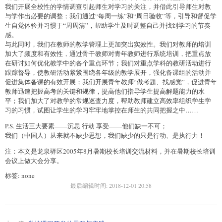
我们开展全校性的学情调查引起师生对学习的关注，并借此引导师生对教
与学作出必要的调整；我们通过“每周一练”和“周日验收”等，引导和督促学
生自觉体验并习惯于“周周清”，帮助学生及时调整自己并找到学习的节奏
感。
与此同时，我们在教师的教学管理上更加突出实效性。我们对教师的培训
加大了频度和有效性，通过骨干教师对青年教师进行系统培训，把重点放
在研讨如何优化教学中的各个重点环节；我们对重点学科的教研活动进行
跟踪督导，使教研活动紧紧围绕各年级的教学展开，强化备课组的活动并
促进集体备课的有效开展；我们开展青年教师“做考题、找感觉”，促进青年
教师迅速把握高考的关键和规律，提高他们指导学生提高解题能力的水
平；我们加大了对教学的常规巡查力度，帮助教师建立高效率组织学生学
习的习惯，试图让学生的学习牢牢地掌控在师生的共同把握之中……
P.S. 生活三大要素——沉思 行动 享受——他们缺一不可；
我们（中国人）从来就不缺少思想，我们缺少的只是行动、是执行力！
注：本文是龙泉驿区2005年8月暑期校长培训交流材料，并在暑期校长培训
会议上做大会分享。
标签: none
最后编辑时间:
2018-12-01 20:58