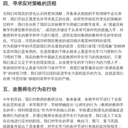
四、寻求应对策略的历程
当我们对现实的变化认识得更加清醒，并集体从抱怨的不良情绪中走出来
时，我们开始正视变化并寻求真正的出路。在研究学校应对变化的策略的
过程中，我们先分析了我区以目标教学为突破口的教学改革。从“借鉴目标
教学到课堂教学的优化”，成功的关键在于从具有可操作性的措施入手，对
教师和学生的教学和学习进行规范，进而实现对教师的教和学生的学的优
化。可以说，洋思的成功和我区教改的成功揭示着某种同样的道理。
作为初级中学的洋思跟我们存在显然的差异，但我们发现“洋思现象”的精神
实质对我们是有用的。生源质量的下降从根本上看是学生学习习惯和行为
习惯的下降，现实的教学中最缺乏的是教师对学生学习的有效组织。只要
我们真正立足于学生的现实情况，从改善学生的学习和行为的习惯入手，
有效组织学生认真参与到学习各环节中，彻底打破普遍存在的“讲课就是教
学”的传统习惯，我们就可以找到促进学生大面积提升的方法。这就是我们
在将“洋思经验”移植到洛带中学后的产物。
五、改善师生行为在行动
今年初开始，我们对教师的教研活动、集体备课、各教学环节进行了全面
的反思和改进；本学期开学，学校明确提出“让师生的行为（教师的教和学
生的学）得到明显优化”作为学年的核心目标。学校通过制度化的措施促进
教师行为的改变，并通过教师全面促进学生行为的改变，我们进入了实实
在在地进行应对的阶段。我们对学生的早读、晚自习、预习、复习巩固、
错题集等提出了具体要求，对学生学习的各环节进行有效的监控和指导；