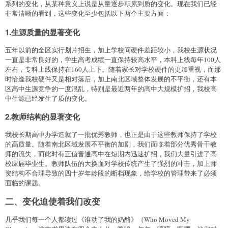
系列的变化，从某种意义上说是从量逐步积累到质的变化。现在我们已经
非常清晰的看到，这些变化至少包括以下两个主要方面：
1.生源质量的显著变化
五年以前的全区实行划片招生，加上学校间硬件差距较小，我校生源状况
一直是非常良好的，学生高考成绩一直保持较高水平，本科上线每年100人
左右，专科上线保持在160人上下。随着家长对学校硬件的更加重视，而那
时恰逢我校硬件又是相对落后，加上南北区域整体发展的不平衡，还有本
区高中生源竞争的一度混乱，特别是最近两年的高中大规模扩招，我校高
中生源已经发生了质的变化。
2.教师结构的显著变化
我校长期高中办学造就了一批优秀教师，也正是由于这些教师保持了学校
的高质量。随着南北区域发展不平衡的加剧，我们面临着部分优秀骨干教
师的流失，而此时有正值普通高中在短期内迅速扩招，我们大量引进了高
校应届毕业生。教师队伍的大换血对学校传统产生了强烈的冲击，加上师
资结构不合理导致的四十岁年龄段的断档现象，给学校的管理带来了必须
面临的课题。
二、变化迫使着我们改变
几乎我们每一个人都读过《谁动了我的奶酪》（Who Moved My