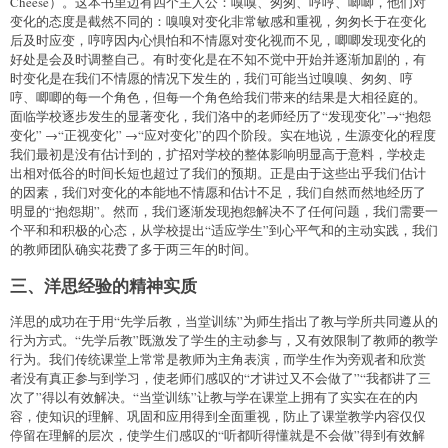
Cheese）。这本书里边有四个主人公：嗅嗅、匆匆、哼哼、唧唧，他们对
变化的态度是截然不同的：嗅嗅对变化非常敏感和重视，匆匆长于在变化
后及时应变，哼哼因内心惧怕和不情愿对变化视而不见，唧唧发现变化的
好处是会及时调整自己。有时变化是在不知不觉中开始并逐渐加剧的，有
时变化是在我们不情愿的情况下发生的，我们可能当过嗅嗅、匆匆、哼
哼、唧唧的每一个角色，但每一个角色给我们带来的结果是大相径庭的。
面临学校逐步发生的显著变化，我们洛中的老师经历了“发现变化”→“抱怨
变化” →“正视变化” →“应对变化”的四个阶段。实在地说，生源变化的程度
我们最初是没有估计到的，扩招对学校的整体影响明显高于意料，学校走
出相对低谷的时间长短也超过了我们的预期。正是由于这些出乎我们估计
的因素，我们对变化的本能地不情愿和估计不足，我们自然而然地经历了
明显的“抱怨期”。然而，我们逐渐发现抱怨解决不了任何问题，我们需要一
个平和和积极的心态，从学校提出“适应学生”到心平气和的主动实践，我们
的教师团队确实花费了多于两三年的时间。
三、洋思经验的精神实质
洋思的成功在于用“先学后教，当堂训练”为师生指出了教与学所共同遵从的
行为方式。“先学后教”既激发了学生的主动参与，又有效限制了教师的教学
行为。我们传统课堂上常常是教师为主角表演，而学生作为旁观者和欣赏
者没有真正参与到学习，使老师们感叹的“才讲过又不会做了”“我都讲了三
次了”得以有效解决。“当堂训练”让教与学在课堂上拥有了实实在在的内
容，使知识的理解、巩固和应用得到全面重视，防止了课堂教学内容仅仅
停留在理解的层次，使学生们感叹的“听都听得懂就是不会做”得到有效解