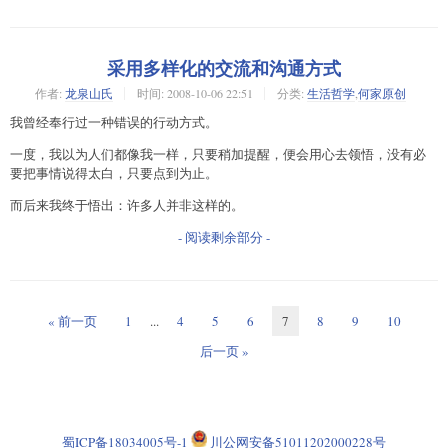
采用多样化的交流和沟通方式
作者:
龙泉山氏
时间:
2008-10-06 22:51
分类:
生活哲学
,
何家原创
我曾经奉行过一种错误的行动方式。
一度，我以为人们都像我一样，只要稍加提醒，便会用心去领悟，没有必
要把事情说得太白，只要点到为止。
而后来我终于悟出：许多人并非这样的。
- 阅读剩余部分 -
« 前一页
1
...
4
5
6
7
8
9
10
后一页 »
蜀ICP备18034005号-1
川公网安备51011202000228号