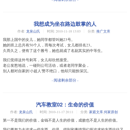
我想成为坐在路边鼓掌的人
作者:
龙泉山氏
时间:
2010-11-18 13:03
分类:
推广文库
我那上国中的女儿，她同学都管叫她23号。
她的班上总共有50个人，而每次考试，女儿都排名23。
久而久之，便有了这个雅号，她也就成了名副其实的中等生。
我们觉得这外号刺耳，女儿却欣然接受。
老公发愁地说，一碰到公司活动，或者老同学聚会，
别人都对自家的'小超人'赞不绝口，他却只能扮深沉。
- 阅读剩余部分 -
汽车教室02：生命的价值
作者:
龙泉山氏
时间:
2010-11-17 20:11
分类:
家庭文库
,
何家原创
第一不是我们的价值，金钱不是人生的价值，成败也不是人生的价值。
我们要努力去追求一些东西，但是，得到和事情我们所追求的东西往往又