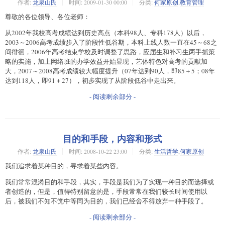
作者:
龙泉山氏
时间:
2009-01-30 00:00
分类:
何家原创
,
教育管理
尊敬的各位领导、各位老师：
从2002年我校高考成绩达到历史高点（本科98人、专科178人）以后，
2003～2006高考成绩步入了阶段性低谷期，本科上线人数一直在45～68之
间徘徊，2006年高考结束学校及时调整了思路，应届生和补习生两手抓策
略的实施，加上网络班的办学效益开始显现，艺体特色对高考的贡献加
大，2007～2008高考成绩较大幅度提升（07年达到90人，即85＋5；08年
达到118人，即91＋27），初步实现了从阶段低谷中走出来。
- 阅读剩余部分 -
目的和手段，内容和形式
作者:
龙泉山氏
时间:
2008-10-22 23:00
分类:
生活哲学
,
何家原创
我们追求着某种目的，寻求着某些内容。
我们常常混淆目的和手段，其实，手段是我们为了实现一种目的而选择或
者创造的，但是，值得特别留意的是，手段常常在我们较长时间使用以
后，被我们不知不觉中等同为目的，我们已经舍不得放弃一种手段了。
- 阅读剩余部分 -