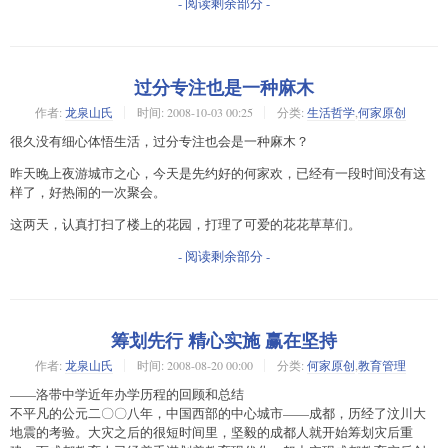
- 阅读剩余部分 -
过分专注也是一种麻木
作者:
龙泉山氏
时间:
2008-10-03 00:25
分类:
生活哲学
,
何家原创
很久没有细心体悟生活，过分专注也会是一种麻木？
昨天晚上夜游城市之心，今天是先约好的何家欢，已经有一段时间没有这
样了，好热闹的一次聚会。
这两天，认真打扫了楼上的花园，打理了可爱的花花草草们。
- 阅读剩余部分 -
筹划先行 精心实施 赢在坚持
作者:
龙泉山氏
时间:
2008-08-20 00:00
分类:
何家原创
,
教育管理
——洛带中学近年办学历程的回顾和总结
不平凡的公元二〇〇八年，中国西部的中心城市——成都，历经了汶川大
地震的考验。大灾之后的很短时间里，坚毅的成都人就开始筹划灾后重