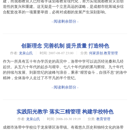
建，而成都教育人已经着手谋划着教育现代化，努力实现成都教育灾后创
造性的复兴和重建。这无疑是一个立意高远的谋略，是成都市统筹城乡综
合配套改革的一项重要举措，必将对成都的发展产生深刻影响。
- 阅读剩余部分 -
创新理念 完善机制 提升质量 打造特色
作者:
龙泉山氏
时间:
2007-08-07 23:00
分类:
何家原创
,
教育管理
作为一所具有五十年办学历史的高完中，洛带中学可以说历经沧桑和几经
起伏。从五六十年代的起步与艰辛、七八十年代的积累与辉煌、九十年代
的持续与发展、到新世纪的波峰与浪谷，秉承“艰苦奋斗，自强不息”的洛中
精神，全体洛中人走过了不平凡的半个世纪。
- 阅读剩余部分 -
实践阳光教学 落实三精管理 构建学校特色
作者:
龙泉山氏
时间:
2006-10-30 19:19
分类:
教育管理
成都市洛带中学校位于龙泉驿区洛带镇。有着悠久历史和独特文化的洛带