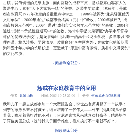
古镇，背倚蜿蜒的龙泉山脉，面向富饶的成都平原，是成都东山客家人的
聚居中心，素有“天下客家第一镇”的美誉。洛带中学始建于1956年，是成
都市教育局1978年确定的首批重点中学之一，1998年被评为“龙泉驿区优秀
文明单位”，2000年通过“成都市合格高（完）中”验收，2002年被评为“成
都市校风示范校”，2003年通过“成都市实验教学示范学校”的验收，2004年
通过“成都市示范性普通高中”的验收。洛带中学是龙泉驿区“办学水平督导
评估的优秀级学校”，是龙泉驿区北片唯一的高中和龙头学校，多年来以“管
理严谨、校风淳朴、学风浓厚、质量良好”享誉区内外，客家文化的长期熏
淘和五十年办学的长期积淀，更造就了“厚重中富有激情、质朴中充满灵韵”
的文化气质。
- 阅读剩余部分 -
惩戒在家庭教育中的应用
作者:
龙泉山氏
时间:
2005-10-23 23:00
分类:
何家原创
,
家庭教育
我和儿子一起去成都参加一个大型报告会，李世杰老师讲起了一个故事：
列宁的家族从来不打孩子，结果培养了一代伟人——列宁（这时我儿子指
着我，暗示着我打过他不对）；肯尼迪家族从来就喜欢打孩子，结果培养
了两位美国总统（这时我儿子面示难色，看来挨打不一定就不好？）
- 阅读剩余部分 -